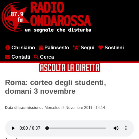
Salta
al
contenuto
principale
Menu
Chi siamo
Palinsesto
Segui
Sostieni
testata
Contatti
Cerca
Roma: corteo degli studenti,
domani 3 novembre
Data di trasmissione
Mercoledì 2 Novembre 2011 - 14:14