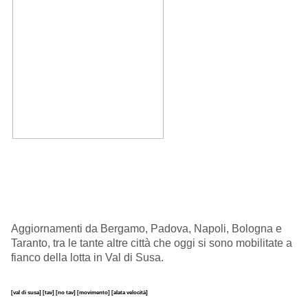
Aggiornamenti da Bergamo, Padova, Napoli, Bologna e
Taranto, tra le tante altre città che oggi si sono mobilitate a
fianco della lotta in Val di Susa.
[val di susa]
[tav]
[no tav]
[movimento]
[alata velocità]