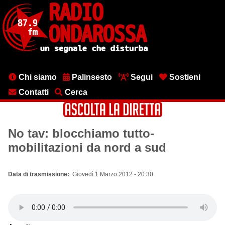
Salta
al
contenuto
principale
Menu
Chi siamo
Palinsesto
Segui
Sostieni
testata
Contatti
Cerca
No tav: blocchiamo tutto-
mobilitazioni da nord a sud
Data di trasmissione
Giovedì 1 Marzo 2012 - 20:30