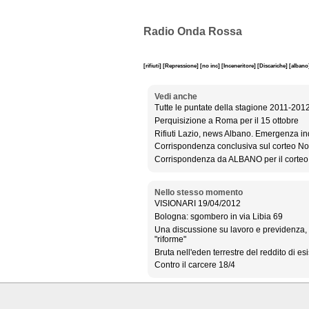
Radio Onda Rossa
[rifiuti]
[Repressione]
[no inc]
[Inceneritore]
[Discariche]
[albano
Vedi anche
Tutte le puntate della stagione 2011-201
Perquisizione a Roma per il 15 ottobre
Rifiuti Lazio, news Albano. Emergenza i
Corrispondenza conclusiva sul corteo No 
Corrispondenza da ALBANO per il cor
Nello stesso momento
VISIONARI 19/04/2012
Bologna: sgombero in via Libia 69
Una discussione su lavoro e previdenza, t
"riforme"
Bruta nell'eden terrestre del reddito di es
Contro il carcere 18/4