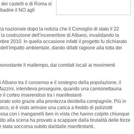
e dei castelli e di Roma si
badire il NO agli
nazionale dopo la notizia che il Consiglio di stato il 22
 la costruzione dell'inceneritore di Albano, invalidando la
embre 2010. In quella occasione infatti il progetto fu dichiarato
dell'impatto ambientale, dando difatti ragione alla lotta dei
onostante il maltempo, dai comitati locali ai movimenti
i Albano tra il consenso e il sostegno della popolazione, il
 Mazzini, intendeva proseguire, quando una camionettauna
 il corteo inserendosi tra i manifestanti
sfiorato solo grazie alla prontezza dei/della compagni/e. Più in
co, si è visto arrivare una carica a freddo di poliziotti
ossa con i manganelli ben in vista che hanno colpito chiunque
ito alla scena ha provato a scappare dalla brutalità delle forze
è stata soccorsa subito dai/dalle manifestanti.