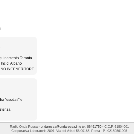
]
2
nquinamento Taranto
Inc di Albano
teo NO INCENERITORE
ra "esodati" e
istenza
Radio Onda Rossa
-
ondarossa@ondarossa.info
tel.
06491750
- C.C.P. 61804001
Cooperativa Laboratorio 2001
,
Via dei Volsci 56
00185
,
Roma
- P.I
02150561005