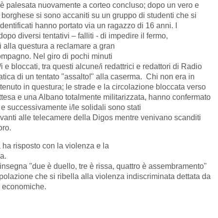
si è palesata nuovamente a corteo concluso; dopo un vero e
n borghese si sono accaniti su un gruppo di studenti che si
dentificati hanno portato via un ragazzo di 16 anni. I
po diversi tentativi – falliti - di impedire il fermo,
i alla questura a reclamare a gran
ompagno. Nel giro di pochi minuti
e/i e bloccati, tra questi alcune/i redattrici e redattori di Radio
ica di un tentato "assalto!" alla caserma. Chi non era in
tenuto in questura; le strade e la circolazione bloccata verso
i attesa e una Albano totalmente militarizzata, hanno confermato
 e successivamente i/le solidali sono stati
 davanti alle telecamere della Digos mentre venivano scanditi
oro.
a ha risposto con la violenza e la
a.
nsegna "due è duello, tre è rissa, quattro è assembramento"
ione che si ribella alla violenza indiscriminata dettata da
ed economiche.