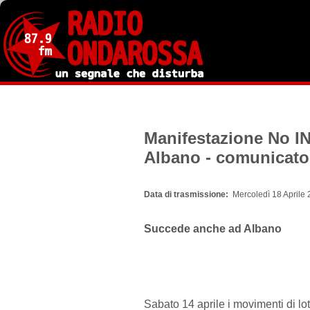
Salta
al
contenuto
principale
Manifestazione No IN
Albano - comunicato
Data di trasmissione
Mercoledì 18 Aprile 
Succede anche ad Albano
Sabato 14 aprile i movimenti di lotta