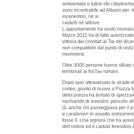
ambientale e tutti/e i/le cittadini/n
sono incontrati/te ad Albano per ri
inceneritori, né ai
castelli né altrove.
L'appuntamento ha avuto risonanza 
Marzo 2012 ha di fatto autorizzato
vittoria dei comitati al Tar del dic
non compatibile dal punto di vista 
movimenti.
Oltre 3000 persone hanno sfilato n
territoriali ai NoTav romani.
Dopo aver attraversato le strade d
corteo, giunto di nuovo a Piazza
della polizia ha tentato di spezzare
rischiando di investirli, pericolo 
là, anche chi passeggiava per il par
e carabinieri in assetto antisomm
fosse lì. Una signora che ha assist
dell'ordine ed è caduta ferendosi,