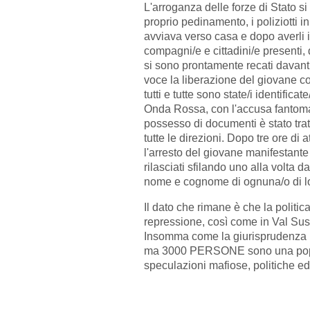
L'arroganza delle forze di Stato 
proprio pedinamento, i poliziotti i
avviava verso casa e dopo averli i
compagni/e e cittadini/e presenti, do
si sono prontamente recati davant
voce la liberazione del giovane c
tutti e tutte sono state/i identificat
Onda Rossa, con l'accusa fantomat
possesso di documenti è stato trat
tutte le direzioni. Dopo tre ore d
l'arresto del giovane manifestante
rilasciati sfilando uno alla volta
nome e cognome di ognuna/o di l
Il dato che rimane è che la politic
repressione, così come in Val Sus
Insomma come la giurisprudenza i
ma 3000 PERSONE sono una popolaz
speculazioni mafiose, politiche 