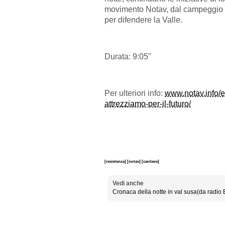
movimento Notav, dal campeggio a
per difendere la Valle.
Durata: 9:05''
Per ulteriori info:
www.notav.info/ed
attrezziamo-per-il-futuro/
[resistenza]
[notav]
[cantiere]
Vedi anche
Cronaca della notte in val susa(da radio 