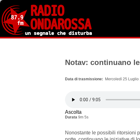
Salta
al
contenuto
principale
Notav: continuano le i
Data di trasmissione
Mercoledì 25 Luglio
Ascolta
Durata
9m 5s
Nonostante le possibili ritorsioni pr
notte, continuano le iniziative di l