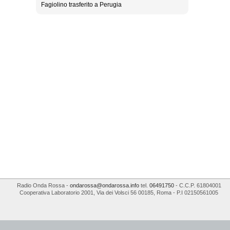
Fagiolino trasferito a Perugia
Radio Onda Rossa
-
ondarossa@ondarossa.info
tel.
06491750
- C.C.P. 61804001
Cooperativa Laboratorio 2001
,
Via dei Volsci 56
00185
,
Roma
- P.I
02150561005