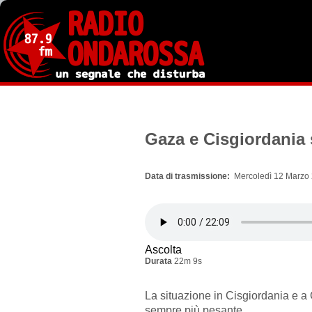
Salta
al
contenuto
principale
Gaza e Cisgiordania 
Data di trasmissione
Mercoledì 12 Marzo 
Ascolta
Durata
22m 9s
La situazione in Cisgiordania e a
sempre più pesante.