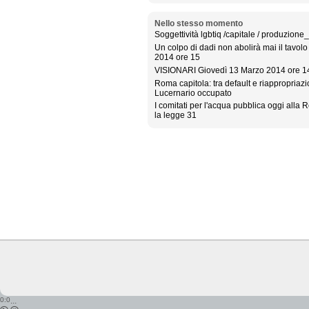
Nello stesso momento
Soggettività lgbtiq /capitale / produzione
Un colpo di dadi non abolirà mai il tavol
2014 ore 15
VISIONARI Giovedì 13 Marzo 2014 ore 1
Roma capitola: tra default e riappropriazio
Lucernario occupato
I comitati per l'acqua pubblica oggi alla
la legge 31
0:0
...