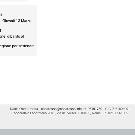
_3
o - Giovedì 13 Marzo
4
ne, dibattito al
 Regione per sostenere
Radio Onda Rossa
-
ondarossa@ondarossa.info
tel.
06491750
- C.C.P. 61804001
Cooperativa Laboratorio 2001
,
Via dei Volsci 56
00185
,
Roma
- P.I
02150561005