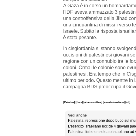
A Gaza è in corso un bombardame
l'IDF aveva ammazzato 3 palestine
una controffensiva della Jihad con
una cinquantina di missili verso le
Israele. Subito la risposta israeli
è stata pesante.
In cisgiordania si stanno svolgend
uccisioni di palestinesi giovani 
ragione con un connubio tra le forz
coloni. Ormai le colonie sono ovun
palestinesi. Era tempo che in Cis
ultimo periodo. Questo mentre in Isr
campagna BDS preoccupa il Gov
[Palestina]
[Gaza]
[attacco militare]
[esercito israeliano]
[idf]
Vedi anche
Palestina: repressione dopo buco sul mur
L'esercito israeliano uccide 4 giovani pal
Palestina: ferito un soldato israeliano a