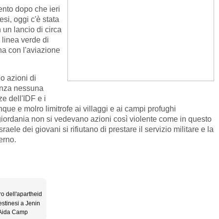
nto dopo che ieri
si, oggi c'è stata
 un lancio di circa
 linea verde di
ana con l'aviazione
o azioni di
senza nessuna
e dell'IDF e i
que e molro limitrofe ai villaggi e ai campi profughi
giordania non si vedevano azioni così violente come in questo
aele dei giovani si rifiutano di prestare il servizio militare e la
erno.
o dell'apartheid
estinesi a Jenin
d Aida Camp