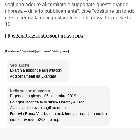
vogliono aderire al comitato e supportare questa grande
impresa – di farlo pubblicamente", cioè "
costituire un fondo
che ci permetta di acquistare lo stabile di Via Lucio Sestio
10".
https://luchaysiesta.wordpress.com/
[femminismo]
[sgomberi]
[spazi donne]
[lucha y siesta]
Vedi anche
Exarchia risponde agli attacchi
Aggiornamenti da Exarchia
Nello stesso momento
l'agenda da giovedì 05 settembre 2019
Bologna incontra la scrittrice Dorothy Allison
Atac e la sicurezza sugli autobus
Ferrovia Roma Viterbo una petizione per non farla morire
nientedavendere208 hip hop