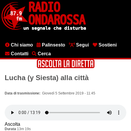
Salta
al
contenuto
principale
Menu
Chi siamo
Palinsesto
Segui
Sostieni
testata
Contatti
Cerca
Lucha (y Siesta) alla città
Data di trasmissione
Giovedì 5 Settembre 2019 - 11:45
Ascolta
Durata
13m 19s