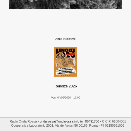
Altre Iniziative
Renoize 2026
Ven, 04/09/2026 - 16:00
Radio Onda Rossa
-
ondarossa@ondarossa.info
tel.
06491750
- C.C.P. 61804001
Cooperativa Laboratorio 2001
,
Via dei Volsci 56
00185
,
Roma
- P.I
02150561005