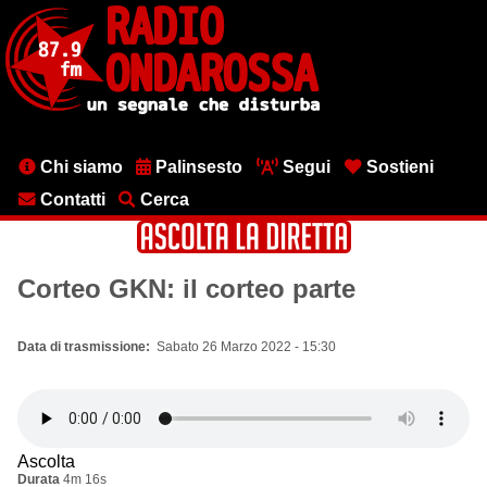
Salta
al
contenuto
principale
Menu
Chi siamo
Palinsesto
Segui
Sostieni
testata
Contatti
Cerca
Corteo GKN: il corteo parte
Data di trasmissione
Sabato 26 Marzo 2022 - 15:30
Ascolta
Durata
4m 16s