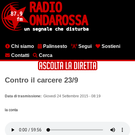
Salta
al
contenuto
principale
Menu
Chi siamo
Palinsesto
Segui
Sostieni
testata
Contatti
Cerca
Contro il carcere 23/9
Data di trasmissione
Giovedì 24 Settembre 2015 - 08:19
la conta