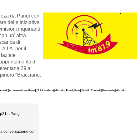
za da Parigi con
e delle iniziative
 emisioni inquinanti
on un' altra
carica di
A.I.A. per il
 laziale
' appuntamento di
cerentana 29 a
upinoro "Bracciano.
arresti]
[no inceneritore albano]
[A.I.A scaduta]
[discarica Roncigliano]
[Manlio Cerroni]
[liberatoria]
[discarica
op21 a Parigi
una conversazione con