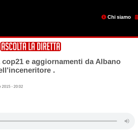
Menu
Chi siamo
testata
a cop21 e aggiornamenti da Albano
ell'inceneritore .
 2015 - 20:02