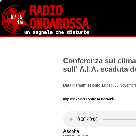
Salta
al
contenuto
principale
Conferenza sul clim
sull' A.I.A. scaduta d
Data di trasmissione
Lunedì 30 Novembre
Impatto - voci contro le nocività
Ascolta