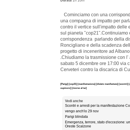
Durata
1h 10m
Cominciamo con una corrisponde
una compagna di impatto per parlar
contro il vertice sull'impatto delle
sul pianeta "cop21".Continuiamo c
corrispondenza parlando della dis
Roncigliano e della scadenza dell' 
progetto di inceneritore ad Albano
.Chiudiamo la trasmissione con l
sabato 5 dicembre ore 17:00 via 
Cerveteri contro la discarica di C
[Parigi]
[cop21]
[manifestazione]
[divieto manifestare]
[scontri]
[
cupinoro]
[ricorso al tar]
Vedi anche
Scontri e arresti per la manifestazione C
vengo anch'io 29 nov
Parigi blindata
Emergenza, terrore, stato d'eccezione: 
Oreste Scalzone