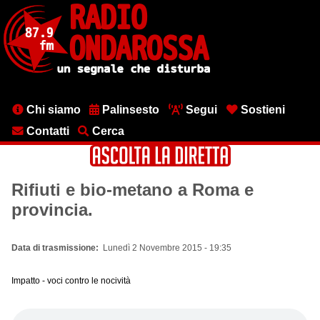
Salta
al
contenuto
principale
Menu
Chi siamo
Palinsesto
Segui
Sostieni
testata
Contatti
Cerca
Rifiuti e bio-metano a Roma e
provincia.
Data di trasmissione
Lunedì 2 Novembre 2015 - 19:35
Impatto - voci contro le nocività