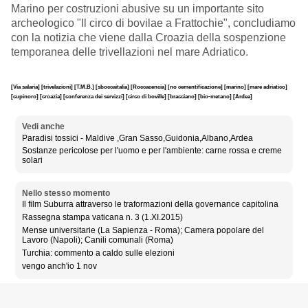
Marino per costruzioni abusive su un importante sito
archeologico "Il circo di bovilae a Frattochie", concludiamo
con la notizia che viene dalla Croazia della sospenzione
temporanea delle trivellazioni nel mare Adriatico.
[Via salaria]
[trivelazioni]
[T.M.B.]
[sboccaitalia]
[Roccacencia]
[no cementificazione]
[marino]
[mare adriatico]
[cupinoro]
[croazia]
[conferenza dei servizzi]
[circo di boville]
[bracciano]
[bio-metano]
[Ardea]
Vedi anche
Paradisi tossici - Maldive ,Gran Sasso,Guidonia,Albano,Ardea
Sostanze pericolose per l'uomo e per l'ambiente: carne rossa e creme
solari
Nello stesso momento
Il film Suburra attraverso le traformazioni della governance capitolina
Rassegna stampa vaticana n. 3 (1.XI.2015)
Mense universitarie (La Sapienza - Roma); Camera popolare del
Lavoro (Napoli); Canili comunali (Roma)
Turchia: commento a caldo sulle elezioni
vengo anch'io 1 nov