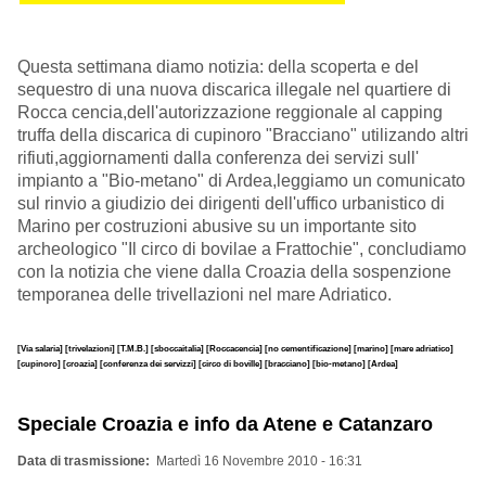
Questa settimana diamo notizia: della scoperta e del
sequestro di una nuova discarica illegale nel quartiere di
Rocca cencia,dell'autorizzazione reggionale al capping
truffa della discarica di cupinoro "Bracciano" utilizando altri
rifiuti,aggiornamenti dalla conferenza dei servizi sull'
impianto a "Bio-metano" di Ardea,leggiamo un comunicato
sul rinvio a giudizio dei dirigenti dell'uffico urbanistico di
Marino per costruzioni abusive su un importante sito
archeologico "Il circo di bovilae a Frattochie", concludiamo
con la notizia che viene dalla Croazia della sospenzione
temporanea delle trivellazioni nel mare Adriatico.
[Via salaria]
[trivelazioni]
[T.M.B.]
[sboccaitalia]
[Roccacencia]
[no cementificazione]
[marino]
[mare adriatico]
[cupinoro]
[croazia]
[conferenza dei servizzi]
[circo di boville]
[bracciano]
[bio-metano]
[Ardea]
Speciale Croazia e info da Atene e Catanzaro
Data di trasmissione
Martedì 16 Novembre 2010 - 16:31