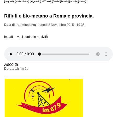
[ungheria]
[nazionalismo]
[migranti]
[Loi Travail]
[Grecia]
[Francia]
[croazia]
[aborto]
Rifiuti e bio-metano a Roma e provincia.
Data di trasmissione
Lunedì 2 Novembre 2015 - 19:35
Impatto - voci contro le nocività
Ascolta
Durata
1h 4m 1s