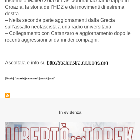
insieme a Matteo Zola di East Journal facciamo tappa in
Croazia, la storia dell’HDZ e dei movimenti di estrema
destra.
– Nella seconda parte aggiornamenti dalla Grecia
sull’assalto neofascista a una radio universitaria
– Collegamento con Catanzaro e aggiornamento dopo le
recenti aggressioni ai danni dei compagni.
Ascoltala e info su
http://maldestra.noblogs.org
[Grecia]
[croazia]
[catanzaro]
[antifa]
[acab]
In evidenza