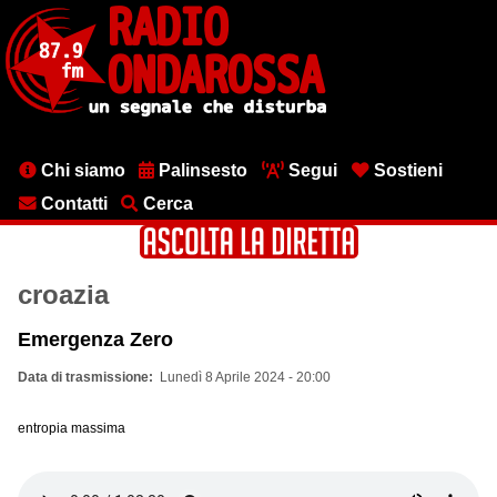
Salta
al
contenuto
principale
Menu
Chi siamo
Palinsesto
Segui
Sostieni
testata
Contatti
Cerca
croazia
Emergenza Zero
Data di trasmissione
Lunedì 8 Aprile 2024 - 20:00
entropia massima