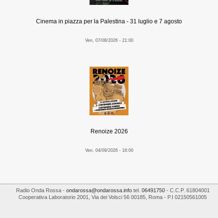
Cinema in piazza per la Palestina - 31 luglio e 7 agosto
Ven, 07/08/2026 - 21:00
Renoize 2026
Ven, 04/09/2026 - 16:00
Radio Onda Rossa
-
ondarossa@ondarossa.info
tel.
06491750
- C.C.P. 61804001
Cooperativa Laboratorio 2001
,
Via dei Volsci 56
00185
,
Roma
- P.I
02150561005