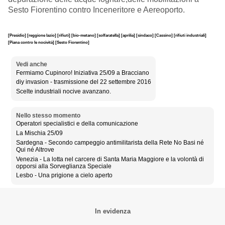
Sesto Fiorentino contro Inceneritore e Aereoporto.
[Presidio]
[reggione lazio]
[rifiuti]
[bio-metano]
[solfaratella]
[aprilia]
[sindaco]
[Cassino]
[rifiuti industriali]
[Piana contro le nocività]
[Sesto Fiorentino]
Vedi anche
Fermiamo Cupinoro! Iniziativa 25/09 a Bracciano
diy invasion - trasmissione del 22 settembre 2016
Scelte industriali nocive avanzano.
Nello stesso momento
Operatori specialistici e della comunicazione
La Mischia 25/09
Sardegna - Secondo campeggio antimilitarista della Rete No Basi né
Qui né Altrove
Venezia - La lotta nel carcere di Santa Maria Maggiore e la volontà di
opporsi alla Sorveglianza Speciale
Lesbo - Una prigione a cielo aperto
In evidenza