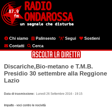
Salta
al
contenuto
principale
Menu
Chi siamo
Palinsesto
Segui
Sostieni
testata
Contatti
Cerca
Discariche,Bio-metano e T.M.B.
Presidio 30 settembre alla Reggione
Lazio
Data di trasmissione
Lunedì 26 Settembre 2016 - 19:15
Impatto - voci contro le nocività