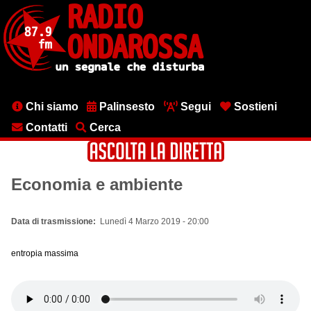
Salta
al
contenuto
principale
Menu
Chi siamo
Palinsesto
Segui
Sostieni
testata
Contatti
Cerca
Economia e ambiente
Data di trasmissione
Lunedì 4 Marzo 2019 - 20:00
entropia massima