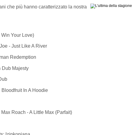
ani che più hanno caratterizzato la nostra
To Win Your Love)
e - Just Like A River
ckman Redemption
n Dub Majesty
 Dub
Bloodfruit In A Hoodie
Max Roach - A Little Max (Parfait)
s: Izinkonjana