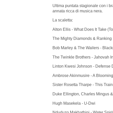
Ultima puntata stagionale con i br
annata ricca di musica nera.
La scaletta:
Alton Ellis - What Does It Take (
The Mighty Diamonds & Ranking Jo
Bob Marley & The Wailers - Bla
The Twinkle Brothers - Jahovah I
Linton Kwesi Johnson - Defense
Ambrose Akinmusire - A Blooming 
Sister Rosetta Tharpe - This Train
Duke Ellington, Charles Mingus & 
Hugh Masekela - U-Dwi
Nduduzo Makhathini - Water Spirit