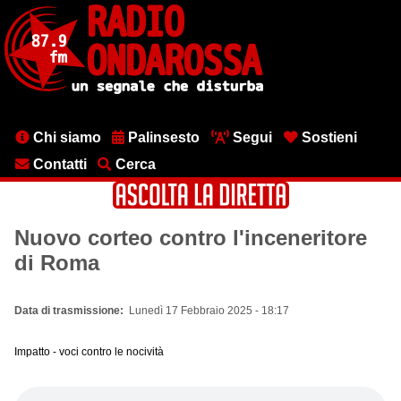
Salta
al
contenuto
principale
Menu
Chi siamo
Palinsesto
Segui
Sostieni
testata
Contatti
Cerca
Nuovo corteo contro l'inceneritore
di Roma
Data di trasmissione
Lunedì 17 Febbraio 2025 - 18:17
Impatto - voci contro le nocività