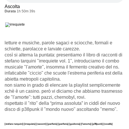
Ascolta
Durata
1h 50m 39s
letture e musiche, parole sagaci e sciocche, formali e
schiette, parolacce e larvate carezze.
così si alterna la puntata: presentiamo il libro di racconti di
stefano tarquini "irrequiete vol. 1", introduciamo il combo
musicale "l'amorte", insomma il fermento creativo del ns.
infaticabile "ciccio" che scuote l'estrema periferia est della
abietta metropoli capitolina.
non siamo in grado di elencare la playlist semplicemente
xchè è un casino. però vi diciamo che abbiamo trasmesso
de "l'amorte": tutti pazzi, chernobyl, rovi.
rispettato il "rito" della “prima assoluta” in ciddì del nuovo
disco di p38punk il "mondo nuovo" ascoltando "memo".
[stefano tarquini]
[irrequiete]
[racconti]
[periferie]
[periferia]
[guidonia]
[l'amorte]
[p38punk]
[novelle]