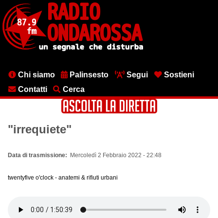
Salta
al
contenuto
principale
Menu
Chi siamo
Palinsesto
Segui
Sostieni
testata
Contatti
Cerca
"irrequiete"
Data di trasmissione
Mercoledì 2 Febbraio 2022 - 22:48
twentyfive o'clock - anatemi & rifiuti urbani