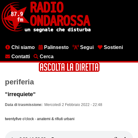
Salta
al
contenuto
principale
Menu
Chi siamo
Palinsesto
Segui
Sostieni
testata
Contatti
Cerca
periferia
"irrequiete"
Data di trasmissione
Mercoledì 2 Febbraio 2022 - 22:48
twentyfive o'clock - anatemi & rifiuti urbani