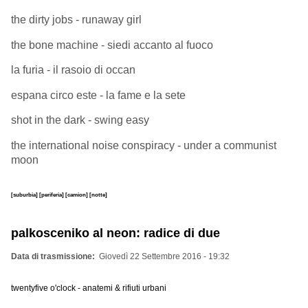
the dirty jobs - runaway girl
the bone machine - siedi accanto al fuoco
la furia - il rasoio di occan
espana circo este - la fame e la sete
shot in the dark - swing easy
the international noise conspiracy - under a communist
moon
[suburbia]
[periferia]
[camion]
[notte]
palkosceniko al neon: radice di due
Data di trasmissione
Giovedì 22 Settembre 2016 - 19:32
twentyfive o'clock - anatemi & rifiuti urbani