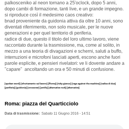
palkosceniko al neon tornano a 25'oclock, dopo 5 anni,
dopo cambi di formazione, tanti live, e un grande impegno.
si riproduce così il medesimo caos creativo:
bnad proveniente da guidonia attiva da oltre 10 anni, sono
diventati riferrimento, non solo musicale, per le nuove
generazioni e per quel territorio di periferia.
radice di due, questo il titolo del loro ultimo lavoro, viene
raccontato durante la trasmissione, ma, come al solito, in
mezzo a una teoria di divagazioni e scherni, saluti a buffo,
interruzioni e microfoni lasciati aperti, escono anche fuori
parole esplicite, e pensieri rivelatori: ve li dovente andare a
"capare" ancoltando un ora e 50 minuti di confusione.
[spoken word]
[sfruttamento sul lavoro]
[Roma]
[ricky gianco]
[rage against the machine]
[radice di due]
[periferia]
[guidonia]
[crossover]
[antifa]
[alternative rock]
[alternative]
Roma: piazza del Quarticciolo
Data di trasmissione
Sabato 11 Giugno 2016 - 14:51