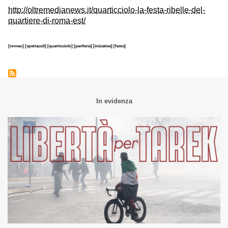
http://oltremedianews.it/quarticciolo-la-festa-ribelle-del-
quartiere-di-roma-est/
[torneo]
[spettacoli]
[quarticciolo]
[periferia]
[iniziativa]
[festa]
In evidenza