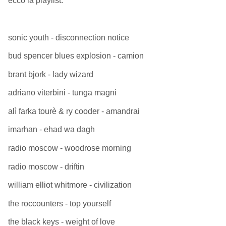
ecco la playlist:
sonic youth - disconnection notice
bud spencer blues explosion - camion
brant bjork - lady wizard
adriano viterbini - tunga magni
alì farka tourè & ry cooder - amandrai
imarhan - ehad wa dagh
radio moscow - woodrose morning
radio moscow - driftin
william elliot whitmore - civilization
the roccounters - top yourself
the black keys - weight of love