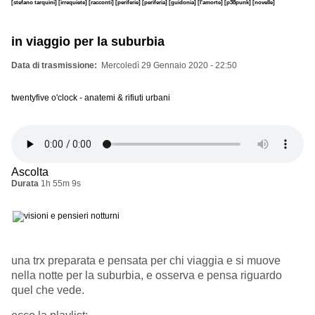
[stefano tarquini]
[irrequiete]
[racconti]
[periferie]
[periferia]
[guidonia]
[l'amorte]
[p38punk]
[novelle]
in viaggio per la suburbia
Data di trasmissione
Mercoledì 29 Gennaio 2020 - 22:50
twentyfive o'clock - anatemi & rifiuti urbani
Ascolta
Durata
1h 55m 9s
una trx preparata e pensata per chi viaggia e si muove
nella notte per la suburbia, e osserva e pensa riguardo
quel che vede.