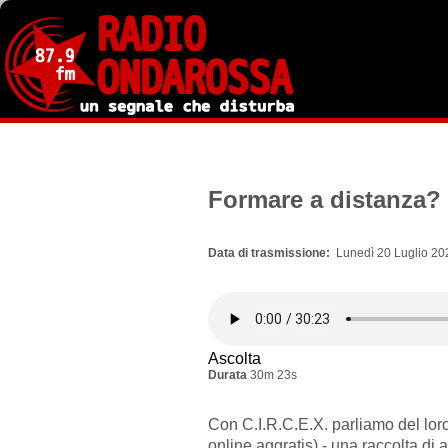
Salta
al
contenuto
principale
Formare a distanza?
Data di trasmissione
Lunedì 20 Luglio 20
Ascolta
Durata
30m 23s
Con C.I.R.C.E.X. parliamo del loro
online aggratis) - una raccolta di a