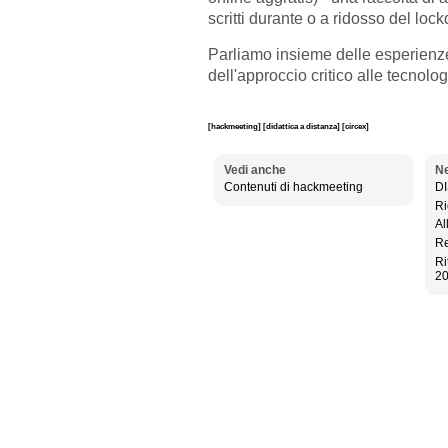
scritti durante o a ridosso del loc
Parliamo insieme delle esperienze
dell'approccio critico alle tecnolo
[hackmeeting]
[didattica a distanza]
[circex]
Vedi anche
Ne
Contenuti di hackmeeting
D
Ri
Al
Re
Ri
20