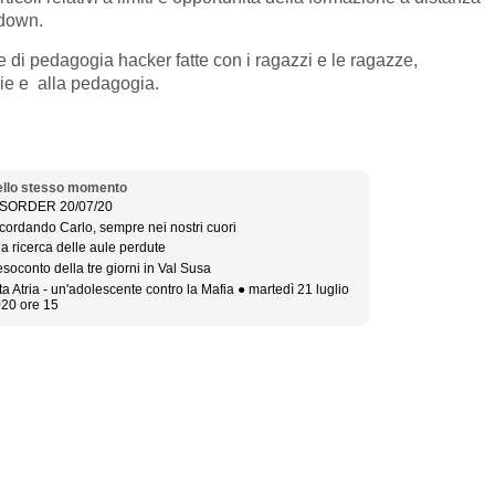
kdown.
 di pedagogia hacker fatte con i ragazzi e le ragazze,
gie e alla pedagogia.
llo stesso momento
ISORDER 20/07/20
cordando Carlo, sempre nei nostri cuori
la ricerca delle aule perdute
soconto della tre giorni in Val Susa
ta Atria - un'adolescente contro la Mafia ● martedì 21 luglio
20 ore 15