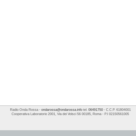
Radio Onda Rossa
-
ondarossa@ondarossa.info
tel.
06491750
- C.C.P. 61804001
Cooperativa Laboratorio 2001
,
Via dei Volsci 56
00185
,
Roma
- P.I
02150561005