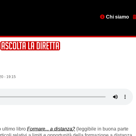
Menu
Chi siamo
testata
20 - 19:15
 ultimo libro
Formare... a distanza
?
(leggibile in buona parte
rticoli relativi a limiti e opportunità della formazione a distanza