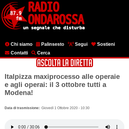
Salta
al
contenuto
principale
Menu
Chi siamo
Palinsesto
Segui
Sostieni
testata
Contatti
Cerca
Italpizza maxiprocesso alle operaie
e agli operai: il 3 ottobre tutti a
Modena!
Data di trasmissione
Giovedì 1 Ottobre 2020 - 10:30