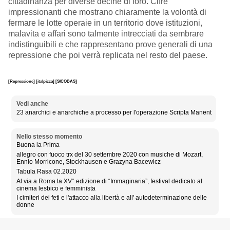
cittadinanza per diverse decine di loro
. Cifre
impressionanti che mostrano chiaramente la volontà di
fermare le lotte operaie in un territorio dove istituzioni,
malavita e affari sono talmente intrecciati da sembrare
indistinguibili e che rappresentano prove generali di una
repressione che poi verrà replicata nel resto del paese.
[Repressione]
[italpizza]
[SICOBAS]
Vedi anche
23 anarchici e anarchiche a processo per l'operazione Scripta Manent
Nello stesso momento
Buona la Prima
allegro con fuoco trx del 30 settembre 2020 con musiche di Mozart,
Ennio Morricone, Stockhausen e Grazyna Bacewicz
Tabula Rasa 02.2020
Al via a Roma la XV° edizione di “Immaginaria”, festival dedicato al
cinema lesbico e femminista
I cimiteri dei feti e l'attacco alla libertà e all' autodeterminazione delle
donne