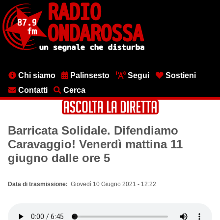
Salta
al
contenuto
principale
Menu
Chi siamo
Palinsesto
Segui
Sostieni
testata
Contatti
Cerca
Barricata Solidale. Difendiamo
Caravaggio! Venerdì mattina 11
giugno dalle ore 5
Data di trasmissione
Giovedì 10 Giugno 2021 - 12:22