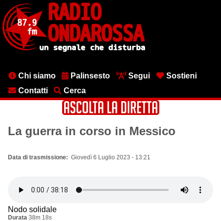
Salta
al
contenuto
principale
Menu
Chi siamo
Palinsesto
Segui
Sostieni
testata
Contatti
Cerca
La guerra in corso in Messico
Data di trasmissione
Giovedì 6 Luglio 2023 - 13:21
Nodo solidale
Durata
38m 18s