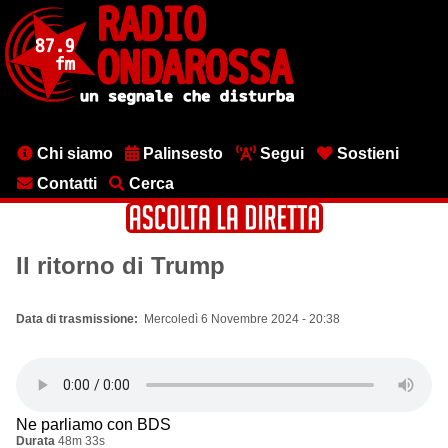
Salta
al
contenuto
principale
Menu
Chi siamo
Palinsesto
Segui
Sostieni
testata
Contatti
Cerca
Il ritorno di Trump
Data di trasmissione
Mercoledì 6 Novembre 2024 - 20:38
Ne parliamo con BDS
Durata
48m 33s