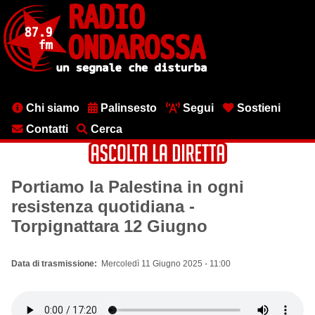
Salta
al
contenuto
principale
Menu
Chi siamo
Palinsesto
Segui
Sostieni
testata
Contatti
Cerca
Portiamo la Palestina in ogni
resistenza quotidiana -
Torpignattara 12 Giugno
Data di trasmissione
Mercoledì 11 Giugno 2025 - 11:00