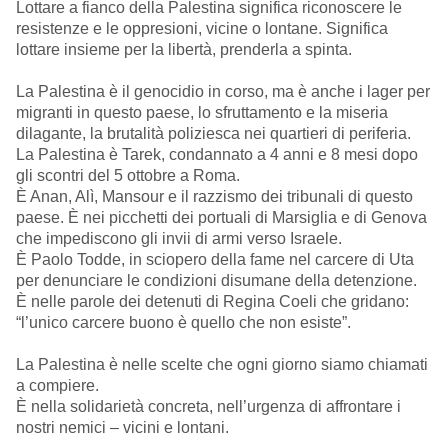
Lottare a fianco della Palestina significa riconoscere le
resistenze e le oppresioni, vicine o lontane. Significa
lottare insieme per la libertà, prenderla a spinta.
La Palestina è il genocidio in corso, ma è anche i lager per
migranti in questo paese, lo sfruttamento e la miseria
dilagante, la brutalità poliziesca nei quartieri di periferia.
La Palestina è Tarek, condannato a 4 anni e 8 mesi dopo
gli scontri del 5 ottobre a Roma.
È Anan, Alì, Mansour e il razzismo dei tribunali di questo
paese. È nei picchetti dei portuali di Marsiglia e di Genova
che impediscono gli invii di armi verso Israele.
È Paolo Todde, in sciopero della fame nel carcere di Uta
per denunciare le condizioni disumane della detenzione.
È nelle parole dei detenuti di Regina Coeli che gridano:
“l’unico carcere buono è quello che non esiste”.
La Palestina è nelle scelte che ogni giorno siamo chiamati
a compiere.
È nella solidarietà concreta, nell’urgenza di affrontare i
nostri nemici – vicini e lontani.