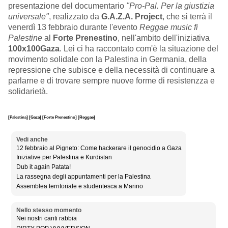
presentazione del documentario
"Pro-Pal. Per la giustizia
universale"
, realizzato da
G.A.Z.A. Project
, che si terrà il
venerdì 13 febbraio durante l'evento
Reggae music fi
Palestine
al
Forte Prenestino
, nell'ambito dell'iniziativa
100x100Gaza
. Lei ci ha raccontato com'è la situazione del
movimento solidale con la Palestina in Germania, della
repressione che subisce e della necessità di continuare a
parlarne e di trovare sempre nuove forme di resistenzza e
solidarietà.
[Palestina]
[Gaza]
[Forte Prenestino]
[Reggae]
Vedi anche
12 febbraio al Pigneto: Come hackerare il genocidio a Gaza
Iniziative per Palestina e Kurdistan
Dub it again Patata!
La rassegna degli appuntamenti per la Palestina
Assemblea territoriale e studentesca a Marino
Nello stesso momento
Nei nostri canti rabbia