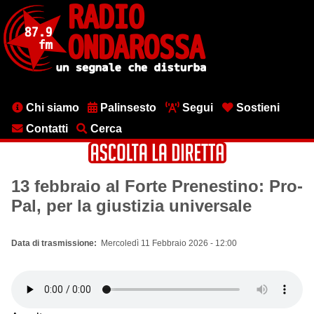
Salta
al
contenuto
principale
Menu
Chi siamo
Palinsesto
Segui
Sostieni
testata
Contatti
Cerca
13 febbraio al Forte Prenestino: Pro-
Pal, per la giustizia universale
Data di trasmissione
Mercoledì 11 Febbraio 2026 - 12:00