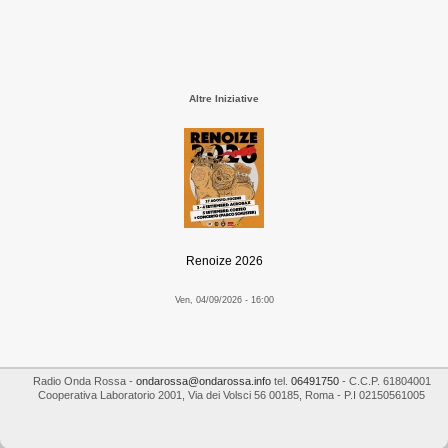
Altre Iniziative
Renoize 2026
Ven, 04/09/2026 - 16:00
Radio Onda Rossa
-
ondarossa@ondarossa.info
tel.
06491750
- C.C.P. 61804001
Cooperativa Laboratorio 2001
,
Via dei Volsci 56
00185
,
Roma
- P.I
02150561005