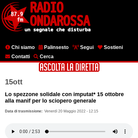
Salta
al
contenuto
principale
Menu
Chi siamo
Palinsesto
Segui
Sostieni
testata
Contatti
Cerca
15ott
Lo spezzone solidale con imputat* 15 ottobre
alla manif per lo sciopero generale
Data di trasmissione
Venerdì 20 Maggio 2022 - 12:15