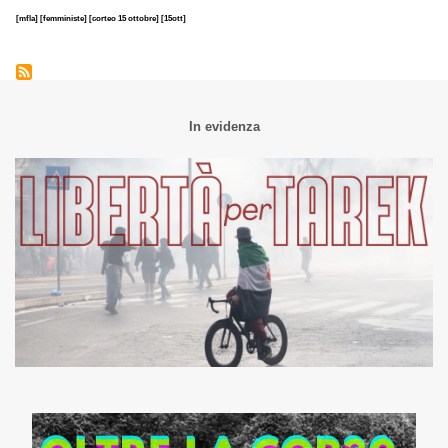
[mfla]
[femministe]
[corteo 15 ottobre]
[15ott]
In evidenza