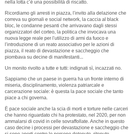
nella lotta c’è una possibilità di riscatto.
Ricordiamo gli arresti in piazza, l'invito alla delazione che
correva su giornali e social network, la caccia al black
bloc, le condanne pesanti che arrivavano dagli stessi
organizzatori del corteo, la politica che invocava una
nuova legge reale per l'utilizzo di armi da fuoco e
l'introduzione di un reato associativo per le azioni di
piazza, il reato di devastazione e saccheggio che
piombava su decine di manifestanti...
Un monito rivolto a tutte e tutti: indignati sì, incazzati no.
Sappiamo che un paese in guerra ha un fronte interno di
miseria, disciplinamento, violenza patriarcale e
carcerazione sociale: è questa la pace sociale che tanto
piace a chi governa.
È pace sociale anche la scia di morti e torture nelle carceri
che hanno riguardato chi ha protestato, nel 2020, per non
ammalarsi di covid in celle sovraffollate. Anche in questo
caso decine i processi per devastazione e saccheggio che
si sono aperti contro le persone detenute, ritenute