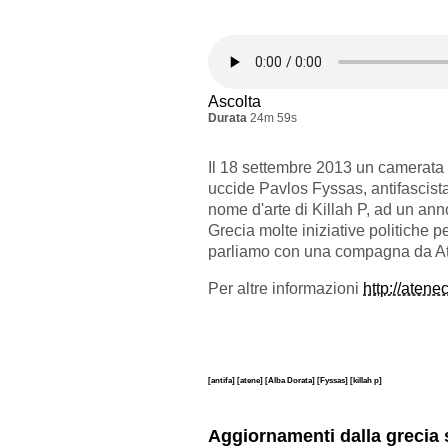
Ascolta
Durata
24m 59s
Il 18 settembre 2013 un camerata 
uccide Pavlos Fyssas, antifascista
nome d'arte di Killah P, ad un ann
Grecia molte iniziative politiche p
parliamo con una compagna da A
Per altre informazioni
http://atenec
[antifa]
[atene]
[Alba Dorata]
[Fyssas]
[killah p]
Aggiornamenti dalla grecia 