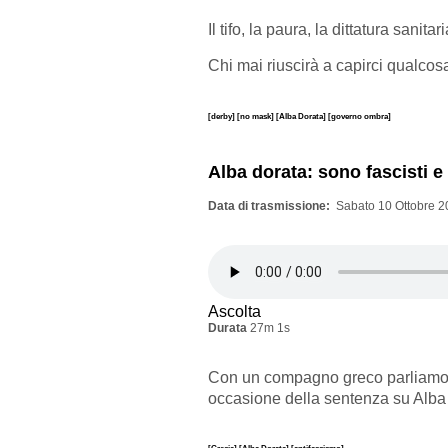
Il tifo, la paura, la dittatura sanita
Chi mai riuscirà a capirci qualcos
[derby]
[no mask]
[Alba Dorata]
[governo ombra]
Alba dorata: sono fascisti e 
Data di trasmissione
Sabato 10 Ottobre 2
Ascolta
Durata
27m 1s
Con un compagno greco parliamo d
occasione della sentenza su Alba