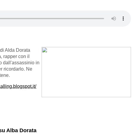
di Alda Dorata
, rapper con il
o dall'assassinio in
er ricordarlo. Ne
tene.
alling.blogspot.it/
su Alba Dorata