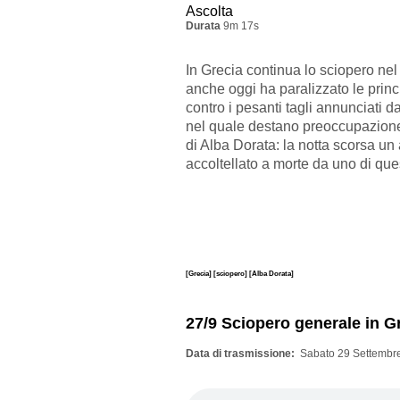
Ascolta
Durata
9m 17s
In Grecia continua lo sciopero nel
anche oggi ha paralizzato le princi
contro i pesanti tagli annunciati 
nel quale destano preoccupazion
di Alba Dorata: la notta scorsa un 
accoltellato a morte da uno di quest
[Grecia]
[sciopero]
[Alba Dorata]
27/9 Sciopero generale in G
Data di trasmissione
Sabato 29 Settembre