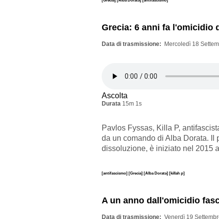
[Grecia]
[Alba Dorata]
[antifascismo]
Grecia: 6 anni fa l'omicidio d
Data di trasmissione
Mercoledì 18 Settem
Ascolta
Durata
15m 1s
Pavlos Fyssas, Killa P, antifascis
da un comando di Alba Dorata. Il 
dissoluzione, è iniziato nel 2015
[antifascismo]
[Grecia]
[Alba Dorata]
[killah p]
A un anno dall'omicidio fas
Data di trasmissione
Venerdì 19 Settembr