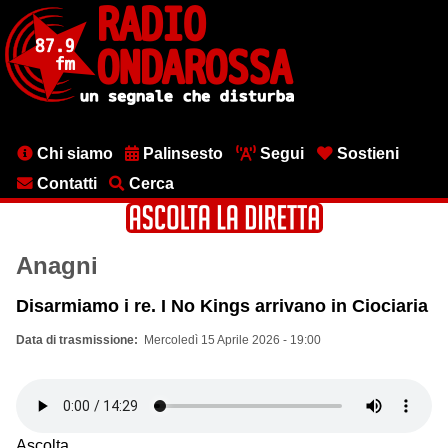
Salta
al
contenuto
principale
Menu
Chi siamo
Palinsesto
Segui
Sostieni
testata
Contatti
Cerca
Anagni
Disarmiamo i re. I No Kings arrivano in Ciociaria
Data di trasmissione
Mercoledì 15 Aprile 2026 - 19:00
Ascolta