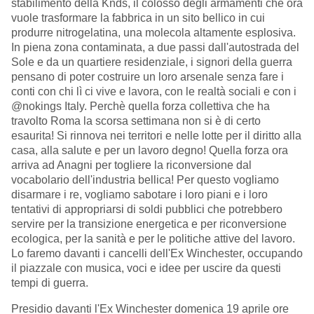
stabilimento della Knds, il colosso degli armamenti che ora
vuole trasformare la fabbrica in un sito bellico in cui
produrre nitrogelatina, una molecola altamente esplosiva.
In piena zona contaminata, a due passi dall'autostrada del
Sole e da un quartiere residenziale, i signori della guerra
pensano di poter costruire un loro arsenale senza fare i
conti con chi lì ci vive e lavora, con le realtà sociali e con i
@nokings Italy. Perchè quella forza collettiva che ha
travolto Roma la scorsa settimana non si è di certo
esaurita! Si rinnova nei territori e nelle lotte per il diritto alla
casa, alla salute e per un lavoro degno! Quella forza ora
arriva ad Anagni per togliere la riconversione dal
vocabolario dell'industria bellica! Per questo vogliamo
disarmare i re, vogliamo sabotare i loro piani e i loro
tentativi di appropriarsi di soldi pubblici che potrebbero
servire per la transizione energetica e per riconversione
ecologica, per la sanità e per le politiche attive del lavoro.
Lo faremo davanti i cancelli dell'Ex Winchester, occupando
il piazzale con musica, voci e idee per uscire da questi
tempi di guerra.
Presidio davanti l'Ex Winchester domenica 19 aprile ore