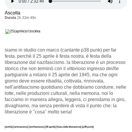
Ascolta
Durata
2h 32m 49s
siamo in studio con marco (cantante p38 punk) per far
festa. perchè il 25 aprile è festa nostra. è festa della
liberazione dal nazifascismo. la liberazione è un processo
storico che non terminò con il vittorioso ingresso dei/lle
partigiani/e a milano il 25 aprile del 1945, ma che ogni
giorno deve essere ribadita, coltivata, rinnovata,
nell'antifascismo quotidiano che dobbiamo condurre, nelle
lotte, nelle produzioni culturali, nella memoria. noi lo
facciamo in maniera allegra, leggera, ci prenidamo in giro,
divaghiamo, ma senza perdere di vista il punto che: la
liberazione è "cosa" molto seria!
[antifa]
[antinazismo]
[antifascismo]
[25 aprile]
[festa della liberazione]
[p38 punk]