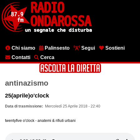
Salta
al
contenuto
principale
Menu
Chi siamo
Palinsesto
Segui
Sostieni
testata
Contatti
Cerca
antinazismo
25(aprile)o'clock
Data di trasmissione
Mercoledì 25 Aprile 2018 - 22:40
twentyfive o'clock - anatemi & rifiuti urbani