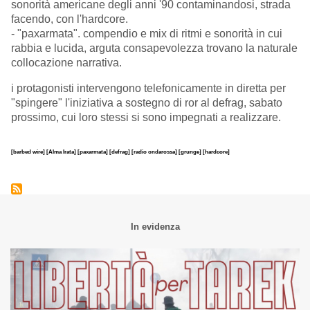
sonorità americane degli anni '90 contaminandosi, strada
facendo, con l'hardcore.
- "paxarmata". compendio e mix di ritmi e sonorità in cui
rabbia e lucida, arguta consapevolezza trovano la naturale
collocazione narrativa.
i protagonisti intervengono telefonicamente in diretta per
"spingere" l'iniziativa a sostegno di ror al defrag, sabato
prossimo, cui loro stessi si sono impegnati a realizzare.
[barbed wire]
[Alma Irata]
[paxarmata]
[defrag]
[radio ondarossa]
[grunge]
[hardcore]
In evidenza