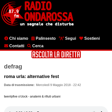
Salta
al
contenuto
principale
Menu
Chi siamo
Palinsesto
Segui
Sostieni
testata
Contatti
Cerca
defrag
roma urla: alternative fest
Data di trasmissione
Mercoledì 9 Maggio 2018 - 22:42
twentyfive o'clock - anatemi & rifiuti urbani