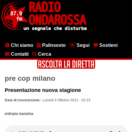
Salta
al
contenuto
principale
Menu
Chi siamo
Palinsesto
Segui
Sostieni
testata
Contatti
Cerca
pre cop milano
Presentazione nuova stagione
Data di trasmissione
Lunedì 4 Ottobre 2021 - 20:15
entropia massima