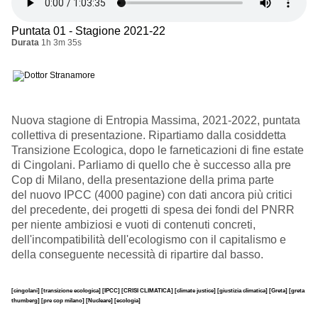
Puntata 01 - Stagione 2021-22
Durata
1h 3m 35s
Nuova stagione di Entropia Massima, 2021-2022, puntata
collettiva di presentazione. Ripartiamo dalla cosiddetta
Transizione Ecologica, dopo le farneticazioni di fine estate
di Cingolani. Parliamo di quello che è successo alla pre
Cop di Milano, della presentazione della prima parte
del nuovo IPCC (4000 pagine) con dati ancora più critici
del precedente, dei progetti di spesa dei fondi del PNRR
per niente ambiziosi e vuoti di contenuti concreti,
dell'incompatibilità dell'ecologismo con il capitalismo e
della conseguente necessità di ripartire dal basso.
[cingolani]
[transizione ecologica]
[IPCC]
[CRISI CLIMATICA]
[climate justice]
[giustizia climatica]
[Greta]
[greta
thumberg]
[pre cop milano]
[Nucleare]
[ecologia]