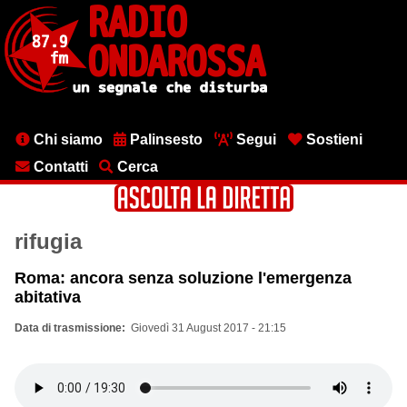
Salta
al
contenuto
principale
Menu
Chi siamo
Palinsesto
Segui
Sostieni
testata
Contatti
Cerca
rifugia
Roma: ancora senza soluzione l'emergenza
abitativa
Data di trasmissione
Giovedì 31 August 2017 - 21:15