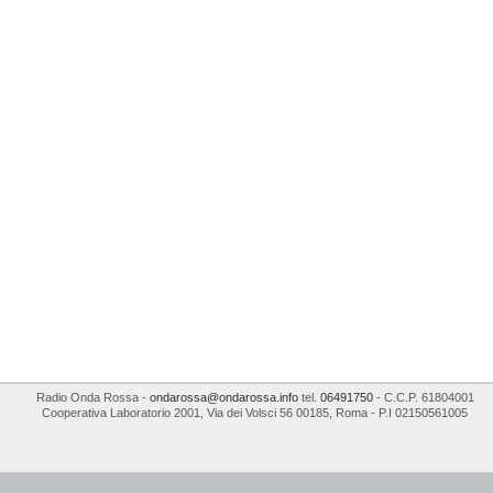
Radio Onda Rossa
-
ondarossa@ondarossa.info
tel.
06491750
- C.C.P. 61804001
Cooperativa Laboratorio 2001
,
Via dei Volsci 56
00185
,
Roma
- P.I
02150561005