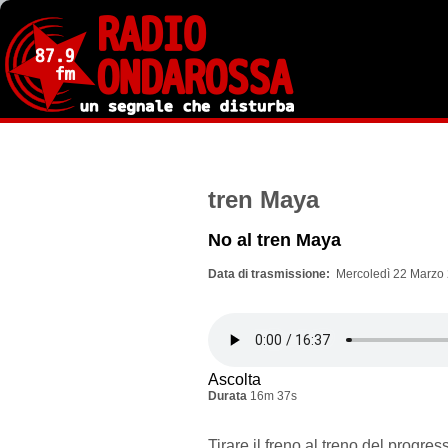
Salta
al
contenuto
principale
tren Maya
No al tren Maya
Data di trasmissione
Mercoledì 22 Marzo 
Ascolta
Durata
16m 37s
Tirare il freno al treno del progr