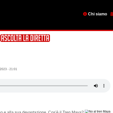
Menu
Chi siamo
testata
2023 - 21:01
esso e alla sua devastazione. Cos'è il Tren Maya?