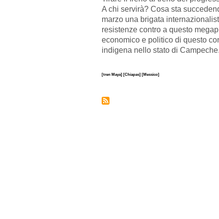
A chi servirà? Cosa sta succedend
marzo una brigata internazionalista
resistenze contro a questo megapro
economico e politico di questo con
indigena nello stato di Campeche
[tren Maya]
[Chiapas]
[Messico]