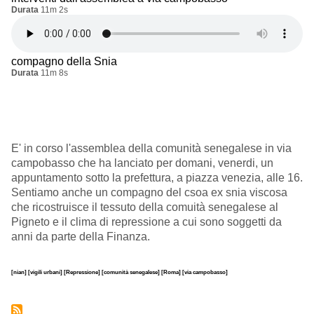
Durata
11m 2s
compagno della Snia
Durata
11m 8s
E' in corso l'assemblea della comunità senegalese in via
campobasso che ha lanciato per domani, venerdi, un
appuntamento sotto la prefettura, a piazza venezia, alle 16.
Sentiamo anche un compagno del csoa ex snia viscosa
che ricostruisce il tessuto della comuità senegalese al
Pigneto e il clima di repressione a cui sono soggetti da
anni da parte della Finanza.
[nian]
[vigili urbani]
[Repressione]
[comunità senegalese]
[Roma]
[via campobasso]