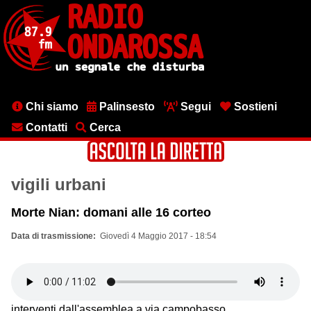
Salta
al
contenuto
principale
Menu
Chi siamo
Palinsesto
Segui
Sostieni
testata
Contatti
Cerca
vigili urbani
Morte Nian: domani alle 16 corteo
Data di trasmissione
Giovedì 4 Maggio 2017 - 18:54
interventi dall'assemblea a via campobasso