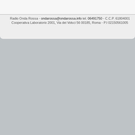
Radio Onda Rossa
-
ondarossa@ondarossa.info
tel.
06491750
- C.C.P. 61804001
Cooperativa Laboratorio 2001
,
Via dei Volsci 56
00185
,
Roma
- P.I
02150561005