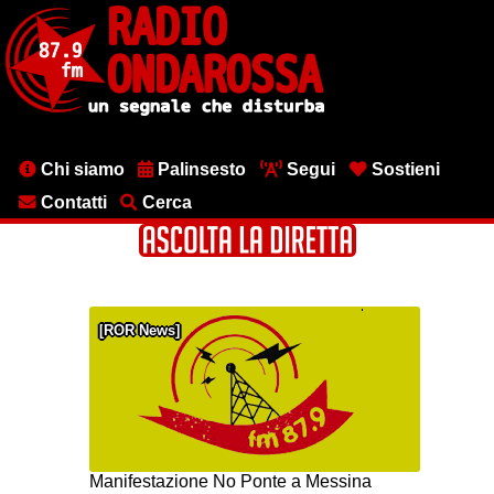
Salta
al
contenuto
principale
Menu
Chi siamo
Palinsesto
Segui
Sostieni
testata
Contatti
Cerca
ROR News
Manifestazione No Ponte a Messina