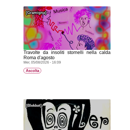
Gramigna
Travolte da insoliti stornelli nella calda
Roma d'agosto
Mer, 05/08/2026 - 16:09
Ascolta
Blekket