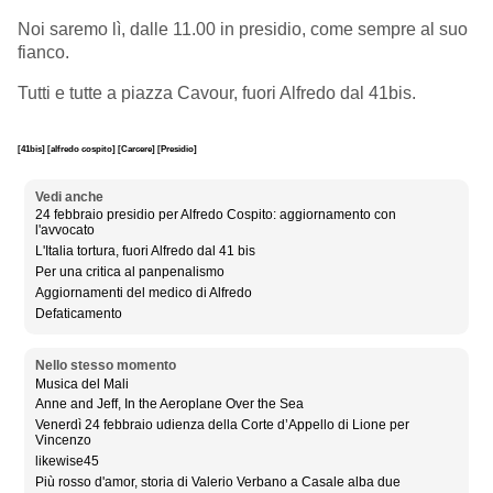
Noi saremo lì, dalle 11.00 in presidio, come sempre al suo
fianco.
Tutti e tutte a piazza Cavour, fuori Alfredo dal 41bis.
[41bis]
[alfredo cospito]
[Carcere]
[Presidio]
Vedi anche
24 febbraio presidio per Alfredo Cospito: aggiornamento con
l'avvocato
L'Italia tortura, fuori Alfredo dal 41 bis
Per una critica al panpenalismo
Aggiornamenti del medico di Alfredo
Defaticamento
Nello stesso momento
Musica del Mali
Anne and Jeff, In the Aeroplane Over the Sea
Venerdì 24 febbraio udienza della Corte d’Appello di Lione per
Vincenzo
likewise45
Più rosso d'amor, storia di Valerio Verbano a Casale alba due