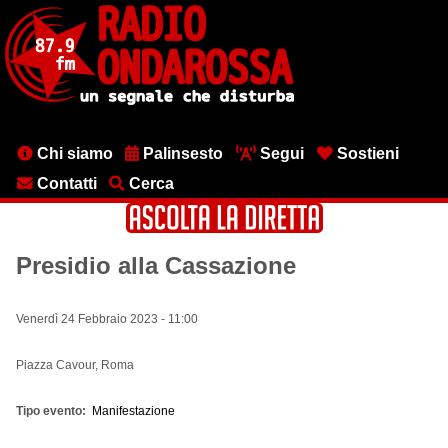
Salta
al
contenuto
principale
Menu
Chi siamo
Palinsesto
Segui
Sostieni
testata
Contatti
Cerca
Presidio alla Cassazione
Venerdì 24 Febbraio 2023 - 11:00
Piazza Cavour, Roma
Tipo evento
Manifestazione