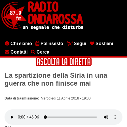
Salta
al
contenuto
principale
Menu
Chi siamo
Palinsesto
Segui
Sostieni
testata
Contatti
Cerca
La spartizione della Siria in una
guerra che non finisce mai
Data di trasmissione
Mercoledì 11 Aprile 2018 - 19:00