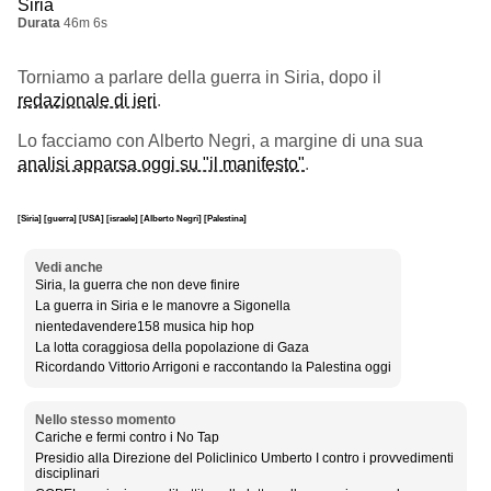
Siria
Durata
46m 6s
Torniamo a parlare della guerra in Siria, dopo il
redazionale di ieri
.
Lo facciamo con Alberto Negri, a margine di una sua
analisi apparsa oggi su "il manifesto"
.
[Siria]
[guerra]
[USA]
[israele]
[Alberto Negri]
[Palestina]
Vedi anche
Siria, la guerra che non deve finire
La guerra in Siria e le manovre a Sigonella
nientedavendere158 musica hip hop
La lotta coraggiosa della popolazione di Gaza
Ricordando Vittorio Arrigoni e raccontando la Palestina oggi
Nello stesso momento
Cariche e fermi contro i No Tap
Presidio alla Direzione del Policlinico Umberto I contro i provvedimenti
disciplinari