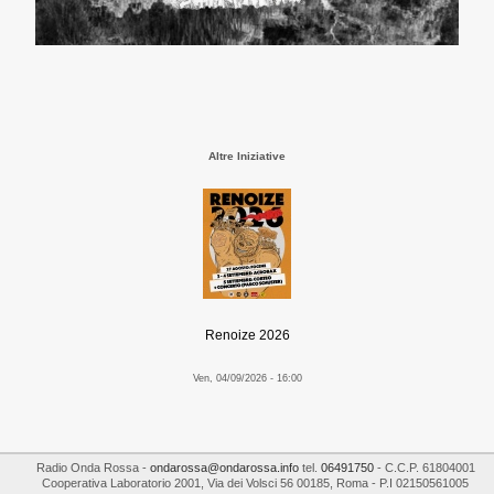
Altre Iniziative
Renoize 2026
Ven, 04/09/2026 - 16:00
Radio Onda Rossa
-
ondarossa@ondarossa.info
tel.
06491750
- C.C.P. 61804001
Cooperativa Laboratorio 2001
,
Via dei Volsci 56
00185
,
Roma
- P.I
02150561005