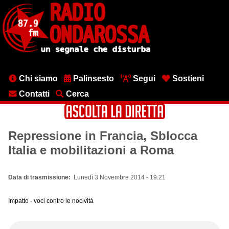
Salta
al
contenuto
principale
Menu
Chi siamo
Palinsesto
Segui
Sostieni
testata
Contatti
Cerca
Repressione in Francia, Sblocca
Italia e mobilitazioni a Roma
Data di trasmissione
Lunedì 3 Novembre 2014 - 19:21
Impatto - voci contro le nocività