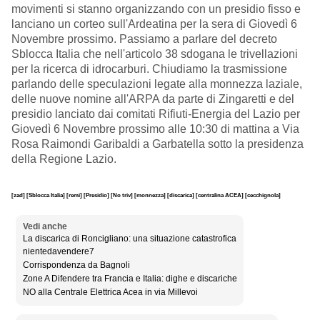
movimenti si stanno organizzando con un presidio fisso e
lanciano un corteo sull'Ardeatina per la sera di Giovedì 6
Novembre prossimo. Passiamo a parlare del decreto
Sblocca Italia che nell'articolo 38 sdogana le trivellazioni
per la ricerca di idrocarburi. Chiudiamo la trasmissione
parlando delle speculazioni legate alla monnezza laziale,
delle nuove nomine all'ARPA da parte di Zingaretti e del
presidio lanciato dai comitati Rifiuti-Energia del Lazio per
Giovedì 6 Novembre prossimo alle 10:30 di mattina a Via
Rosa Raimondi Garibaldi a Garbatella sotto la presidenza
della Regione Lazio.
[zad]
[Sblocca Italia]
[remi]
[Presidio]
[No triv]
[monnezza]
[discarica]
[centralina ACEA]
[cecchignola]
Vedi anche
La discarica di Roncigliano: una situazione catastrofica
nientedavendere7
Corrispondenza da Bagnoli
Zone A Difendere tra Francia e Italia: dighe e discariche
NO alla Centrale Elettrica Acea in via Millevoi