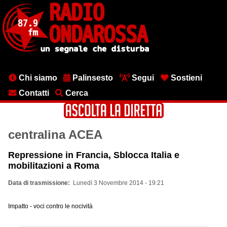
Salta
al
contenuto
principale
Menu
Chi siamo
Palinsesto
Segui
Sostieni
testata
Contatti
Cerca
centralina ACEA
Repressione in Francia, Sblocca Italia e
mobilitazioni a Roma
Data di trasmissione
Lunedì 3 Novembre 2014 - 19:21
Impatto - voci contro le nocività