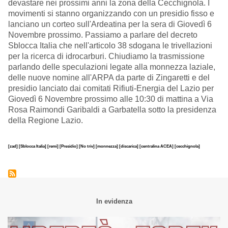
devastare nei prossimi anni la zona della Cecchignola. I
movimenti si stanno organizzando con un presidio fisso e
lanciano un corteo sull'Ardeatina per la sera di Giovedì 6
Novembre prossimo. Passiamo a parlare del decreto
Sblocca Italia che nell'articolo 38 sdogana le trivellazioni
per la ricerca di idrocarburi. Chiudiamo la trasmissione
parlando delle speculazioni legate alla monnezza laziale,
delle nuove nomine all'ARPA da parte di Zingaretti e del
presidio lanciato dai comitati Rifiuti-Energia del Lazio per
Giovedì 6 Novembre prossimo alle 10:30 di mattina a Via
Rosa Raimondi Garibaldi a Garbatella sotto la presidenza
della Regione Lazio.
[zad]
[Sblocca Italia]
[remi]
[Presidio]
[No triv]
[monnezza]
[discarica]
[centralina ACEA]
[cecchignola]
In evidenza