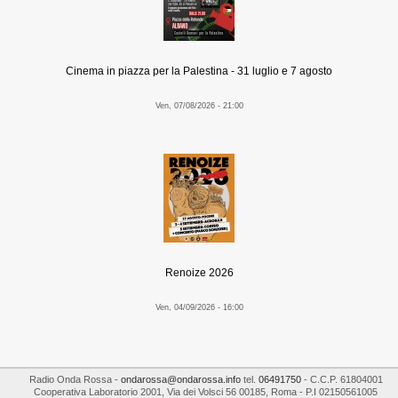
Cinema in piazza per la Palestina - 31 luglio e 7 agosto
Ven, 07/08/2026 - 21:00
Renoize 2026
Ven, 04/09/2026 - 16:00
Radio Onda Rossa
-
ondarossa@ondarossa.info
tel.
06491750
- C.C.P. 61804001
Cooperativa Laboratorio 2001
,
Via dei Volsci 56
00185
,
Roma
- P.I
02150561005