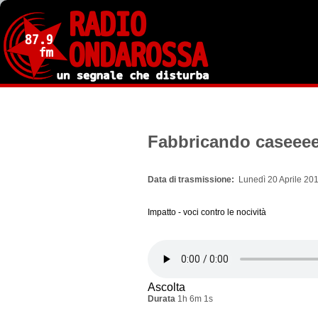
Salta
al
contenuto
principale
Fabbricando caseee
Data di trasmissione
Lunedì 20 Aprile 201
Impatto - voci contro le nocività
Ascolta
Durata
1h 6m 1s