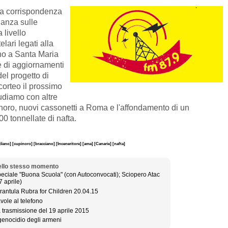
na corrispondenza
ianza sulle
 livello
telari legati alla
no a Santa Maria
e di aggiornamenti
del progetto di
corteo il prossimo
udiamo con altre
inoro, nuovi cassonetti a Roma e l'affondamento di un
0 tonnellate di nafta.
gliano]
[cupinoro]
[bracciano]
[Inceneritore]
[ama]
[Canarie]
[nafta]
llo stesso momento
eciale "Buona Scuola" (con Autoconvocati); Sciopero Atac
7 aprile)
rantula Rubra for Children 20.04.15
vole al telefono
 trasmissione del 19 aprile 2015
 genocidio degli armeni