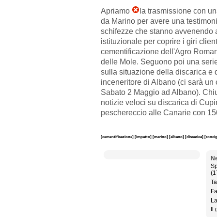
Apriamo
la trasmissione con u
da Marino per avere una testimon
schifezze che stanno avvenendo a
istituzionale per coprire i giri clien
cementificazione dell'Agro Roma
delle Mole. Seguono poi una seri
sulla situazione della discarica e 
inceneritore di Albano (ci sarà un 
Sabato 2 Maggio ad Albano). Chi
notizie veloci su discarica di Cup
peschereccio alle Canarie con 150
[cementificazione]
[impatto]
[marino]
[albano]
[discarica]
[ronci
Ne
Sp
(1
Ta
Fa
La
Il