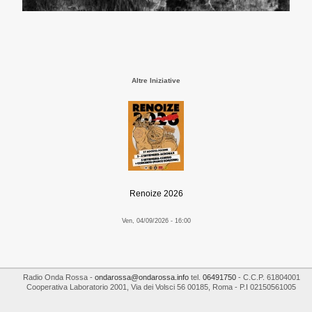
Altre Iniziative
Renoize 2026
Ven, 04/09/2026 - 16:00
Radio Onda Rossa
-
ondarossa@ondarossa.info
tel.
06491750
- C.C.P. 61804001
Cooperativa Laboratorio 2001
,
Via dei Volsci 56
00185
,
Roma
- P.I
02150561005