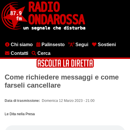
Salta
al
contenuto
principale
Menu
Chi siamo
Palinsesto
Segui
Sostieni
testata
Contatti
Cerca
Come richiedere messaggi e come
farseli cancellare
Data di trasmissione
Domenica 12 Marzo 2023 - 21:00
Le Dita nella Presa