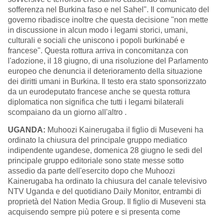
sofferenza nel Burkina faso e nel Sahel". Il comunicato del
governo ribadisce inoltre che questa decisione "non mette
in discussione in alcun modo i legami storici, umani,
culturali e sociali che uniscono i popoli burkinabé e
francese". Questa rottura arriva in concomitanza con
l'adozione, il 18 giugno, di una risoluzione del Parlamento
europeo che denuncia il deterioramento della situazione
dei diritti umani in Burkina. Il testo era stato sponsorizzato
da un eurodeputato francese anche se questa rottura
diplomatica non significa che tutti i legami bilaterali
scompaiano da un giorno all'altro .
UGANDA:
Muhoozi Kainerugaba il figlio di Museveni ha
ordinato la chiusura del principale gruppo mediatico
indipendente ugandese, domenica 28 giugno le sedi del
principale gruppo editoriale sono state messe sotto
assedio da parte dell'esercito dopo che Muhoozi
Kainerugaba ha ordinato la chiusura del canale televisivo
NTV Uganda e del quotidiano Daily Monitor, entrambi di
proprietà del Nation Media Group.
Il figlio di Museveni sta
acquisendo sempre più potere e si presenta come