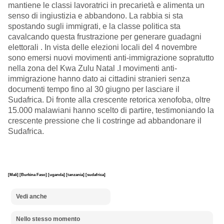
mantiene le classi lavoratrici in precarietà e alimenta un
senso di ingiustizia e abbandono. La rabbia si sta
spostando sugli immigrati, e la classe politica sta
cavalcando questa frustrazione per generare guadagni
elettorali . In vista delle elezioni locali del 4 novembre
sono emersi nuovi movimenti anti-immigrazione sopratutto
nella zona del Kwa Zulu Natal .I movimenti anti-
immigrazione hanno dato ai cittadini stranieri senza
documenti tempo fino al 30 giugno per lasciare il
Sudafrica. Di fronte alla crescente retorica xenofoba, oltre
15.000 malawiani hanno scelto di partire, testimoniando la
crescente pressione che li costringe ad abbandonare il
Sudafrica.
[Mali]
[Burkina Faso]
[uganda]
[tanzania]
[sudafrica]
Vedi anche
Nello stesso momento