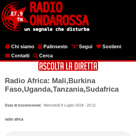
Salta
al
contenuto
principale
Menu
Chi siamo
Palinsesto
Segui
Sostieni
testata
Contatti
Cerca
Radio Africa: Mali,Burkina
Faso,Uganda,Tanzania,Sudafrica
Data di trasmissione
Mercoledì 8 Luglio 2026 - 20:11
radio africa