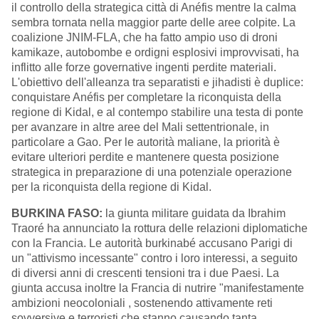
il controllo della strategica città di Anéfis
mentre
la calma
sembra
tornata nella maggior parte delle aree colpite. La
coalizione JNIM-FLA, che ha fatto ampio uso di droni
kamikaze, autobombe e ordigni esplosivi improvvisati, ha
inflitto al
le forze governative
ingenti perdite materiali.
L'obiettivo dell'alleanza tra separatisti e jihadisti è duplice:
conquistare Anéfis
per completare la riconquista della
regione di Kidal, e al contempo stabilire una testa di ponte
per avanzare in altre aree del Mali settentrionale, in
particolare a Gao. Per le autorità maliane, la priorità è
evitare ulteriori perdite e mantenere questa posizione
strategica in preparazione di una potenziale operazione
per la riconquista della regione di Kidal.
B
URKINA FASO:
la giunta militare guidata da Ibrahim
Traoré ha annunciato la rottura delle relazioni diplomatiche
con la Francia. Le autorità burkinabé accusano Parigi di
un "attivismo incessante" contro i loro interessi, a seguito
di diversi anni di crescenti tensioni tra i due Paesi. La
giunta accusa inoltre la Francia di nutrire "manifestamente
ambizioni neocoloniali , sostenendo attivamente reti
sovversive e terroristi che stanno causando tanta