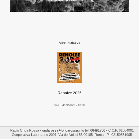
Altre Iniziative
Renoize 2026
Ven, 04/09/2026 - 16:00
Radio Onda Rossa
-
ondarossa@ondarossa.info
tel.
06491750
- C.C.P. 61804001
Cooperativa Laboratorio 2001
,
Via dei Volsci 56
00185
,
Roma
- P.I
02150561005