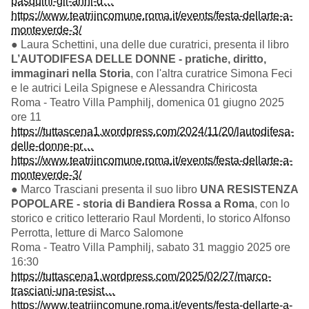
pasquini-gli-anni-d…
https://www.teatriincomune.roma.it/events/festa-dellarte-a-
monteverde-3/
● Laura Schettini, una delle due curatrici, presenta il libro
L’AUTODIFESA DELLE DONNE - pratiche, diritto,
immaginari nella Storia
, con l'altra curatrice Simona Feci
e le autrici Leila Spignese e Alessandra Chiricosta
Roma - Teatro Villa Pamphilj, domenica 01 giugno 2025
ore 11
https://tuttascena1.wordpress.com/2024/11/20/lautodifesa-
delle-donne-pr…
https://www.teatriincomune.roma.it/events/festa-dellarte-a-
monteverde-3/
● Marco Trasciani presenta il suo libro
UNA RESISTENZA
POPOLARE - storia di Bandiera Rossa a Roma
, con lo
storico e critico letterario Raul Mordenti, lo storico Alfonso
Perrotta, letture di Marco Salomone
Roma - Teatro Villa Pamphilj, sabato 31 maggio 2025 ore
16:30
https://tuttascena1.wordpress.com/2025/02/27/marco-
trasciani-una-resist…
https://www.teatriincomune.roma.it/events/festa-dellarte-a-