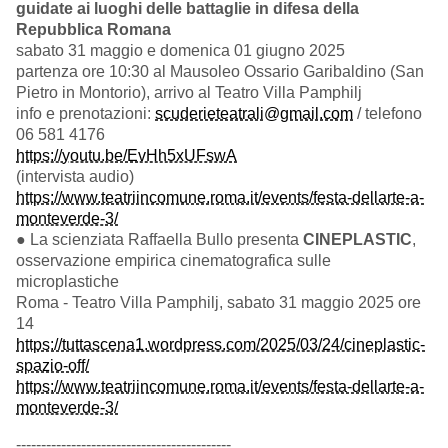
guidate ai luoghi delle battaglie in difesa della
Repubblica Romana
sabato 31 maggio e domenica 01 giugno 2025
partenza ore 10:30 al Mausoleo Ossario Garibaldino (San
Pietro in Montorio), arrivo al Teatro Villa Pamphilj
info e prenotazioni:
scuderieteatrali@gmail.com
/ telefono
06 581 4176
https://youtu.be/EvHh5xUFswA
(intervista audio)
https://www.teatriincomune.roma.it/events/festa-dellarte-a-
monteverde-3/
● La scienziata Raffaella Bullo presenta
CINEPLASTIC
,
osservazione empirica cinematografica sulle
microplastiche
Roma - Teatro Villa Pamphilj, sabato 31 maggio 2025 ore
14
https://tuttascena1.wordpress.com/2025/03/24/cineplastic-
spazio-off/
https://www.teatriincomune.roma.it/events/festa-dellarte-a-
monteverde-3/
-------------------------------------------