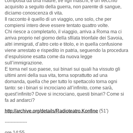
composta da una madre, tre figli maschi, e un vecchio
acquisito a seguito della guerra, non parente di sangue,
diciamo conoscenza di vita.
Il racconto è quello di un viaggio, uno solo, che per
compiersi intero deve essere tentato quattro volte.
Chi riesce a completarlo, il viaggio, arriva a Roma ma ci
arriva proprio nel giorno della sfilata trionfale dei Savoia,
altri immigrati, d’altro ceto e titolo, e in quella confusione
viene arrestato e rispedito in patria, seguendo la procedura
d’espulsione esatta come da nuova legge
sull’immigrazione.
E torna nel suo paese, sui binari sui quali ha vissuto gli
ultimi anni della sua vita, torna soprattutto ad una
domanda, quella che per tutto lo spettacolo torna ogni
tanto: se i binari si incrociano all’infinito, come sarà,
quest’infinito? Dove si incrociano, questi binari? Come si
fa ad andarci?
http://archive.org/details/Radioteatro.Konfine
(51')
---------------
ore 14:55