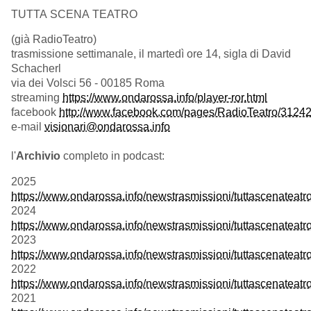
TUTTA SCENA TEATRO
(già RadioTeatro)
trasmissione settimanale, il martedì ore 14, sigla di David
Schacherl
via dei Volsci 56 - 00185 Roma
streaming
https://www.ondarossa.info/player-ror.html
facebook
http://www.facebook.com/pages/RadioTeatro/312
e-mail
visionari@ondarossa.info
l'
Archivio
completo in podcast:
2025
https://www.ondarossa.info/newstrasmissioni/tuttascenateat
2024
https://www.ondarossa.info/newstrasmissioni/tuttascenateat
2023
https://www.ondarossa.info/newstrasmissioni/tuttascenateat
2022
https://www.ondarossa.info/newstrasmissioni/tuttascenateat
2021