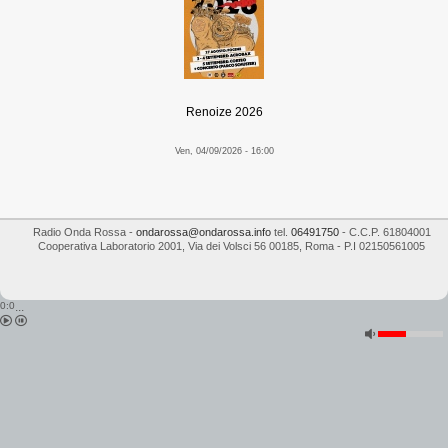
Renoize 2026
Ven, 04/09/2026 - 16:00
Radio Onda Rossa
-
ondarossa@ondarossa.info
tel.
06491750
- C.C.P. 61804001
Cooperativa Laboratorio 2001
,
Via dei Volsci 56
00185
,
Roma
- P.I
02150561005
0:0
...