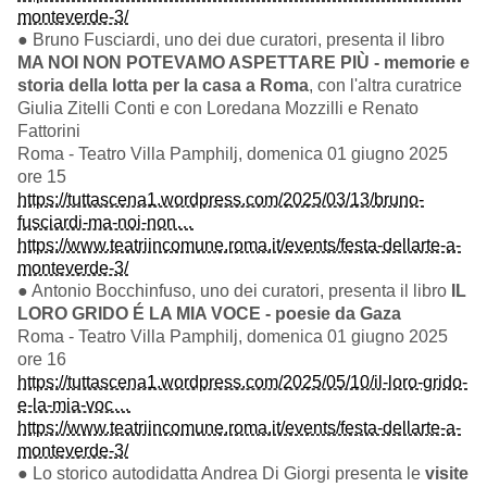
monteverde-3/
● Bruno Fusciardi, uno dei due curatori, presenta il libro
MA NOI NON POTEVAMO ASPETTARE PIÙ - memorie e
storia della lotta per la casa a Roma
, con l'altra curatrice
Giulia Zitelli Conti e con Loredana Mozzilli e Renato
Fattorini
Roma - Teatro Villa Pamphilj, domenica 01 giugno 2025
ore 15
https://tuttascena1.wordpress.com/2025/03/13/bruno-
fusciardi-ma-noi-non…
https://www.teatriincomune.roma.it/events/festa-dellarte-a-
monteverde-3/
● Antonio Bocchinfuso, uno dei curatori, presenta il libro
IL
LORO GRIDO É LA MIA VOCE - poesie da Gaza
Roma - Teatro Villa Pamphilj, domenica 01 giugno 2025
ore 16
https://tuttascena1.wordpress.com/2025/05/10/il-loro-grido-
e-la-mia-voc…
https://www.teatriincomune.roma.it/events/festa-dellarte-a-
monteverde-3/
● Lo storico autodidatta Andrea Di Giorgi presenta le
visite