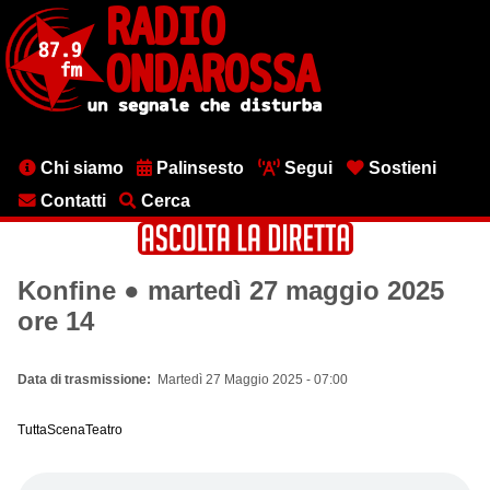
Salta
al
contenuto
principale
Menu
Chi siamo
Palinsesto
Segui
Sostieni
testata
Contatti
Cerca
Konfine ● martedì 27 maggio 2025
ore 14
Data di trasmissione
Martedì 27 Maggio 2025 - 07:00
TuttaScenaTeatro