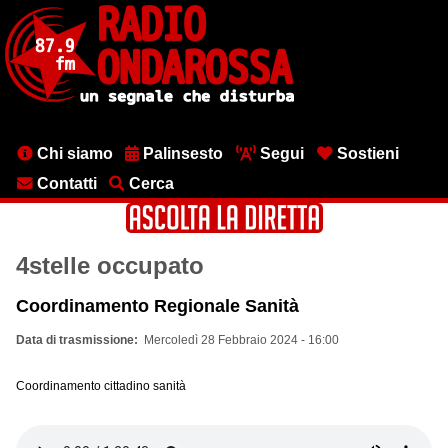
Salta
al
contenuto
principale
Menu
Chi siamo
Palinsesto
Segui
Sostieni
testata
Contatti
Cerca
4stelle occupato
Coordinamento Regionale Sanità
Data di trasmissione
Mercoledì 28 Febbraio 2024 - 16:00
Coordinamento cittadino sanità