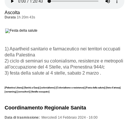
Ascolta
Durata
1h 20m 43s
1) Apartheid sanitario e farmaceutico nei territori occupati
della Palestina
2) ciclo di seminari su colonialismo, resistenze e metropoli
all'occupazione del 4 Stelle, via Prenestina 944/c
3) festa della salute al 4 stelle, sabato 2 marzo .
[Palestina Libera]
[Sanità a Gaza]
[colonialismo]
[Colonialismo e resistenze]
[Festa della salute]
[liste d'attesa]
[screening]
[consultori]
[4stelle occupato]
Coordinamento Regionale Sanita
Data di trasmissione
Mercoledì 14 Febbraio 2024 - 16:00