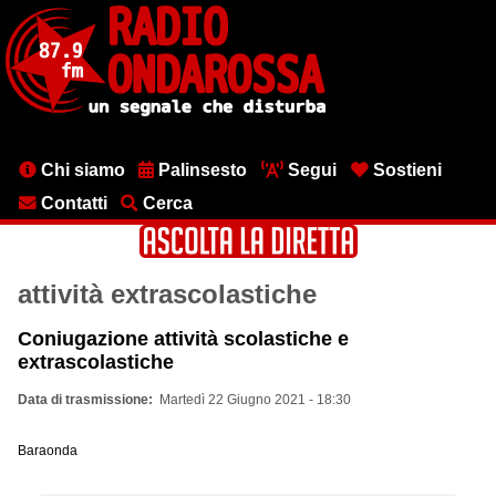
Salta
al
contenuto
principale
Menu
Chi siamo
Palinsesto
Segui
Sostieni
testata
Contatti
Cerca
attività extrascolastiche
Coniugazione attività scolastiche e
extrascolastiche
Data di trasmissione
Martedì 22 Giugno 2021 - 18:30
Baraonda