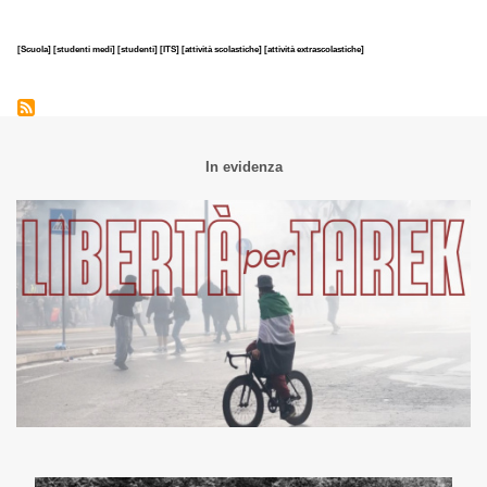
[Scuola]
[studenti medi]
[studenti]
[ITS]
[attività scolastiche]
[attività extrascolastiche]
In evidenza