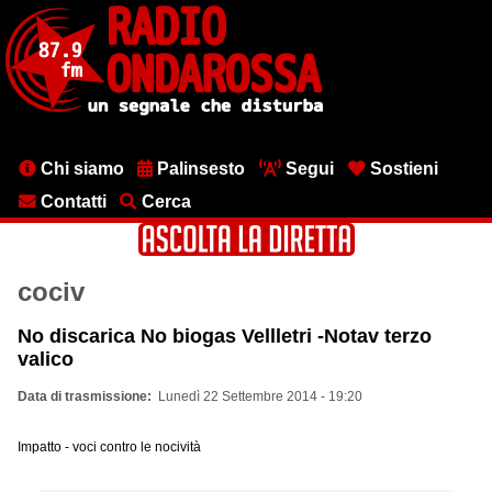
Salta
al
contenuto
principale
Menu
Chi siamo
Palinsesto
Segui
Sostieni
testata
Contatti
Cerca
cociv
No discarica No biogas Vellletri -Notav terzo
valico
Data di trasmissione
Lunedì 22 Settembre 2014 - 19:20
Impatto - voci contro le nocività