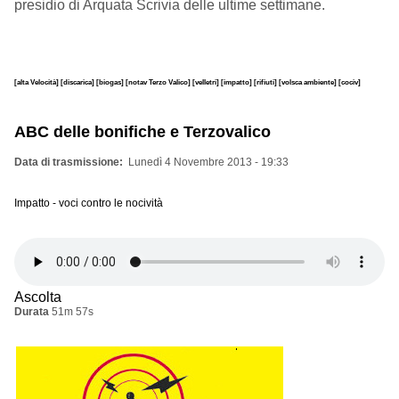
presidio di Arquata Scrivia delle ultime settimane.
[alta Velocità]
[discarica]
[biogas]
[notav Terzo Valico]
[velletri]
[impatto]
[rifiuti]
[volsca ambiente]
[cociv]
ABC delle bonifiche e Terzovalico
Data di trasmissione
Lunedì 4 Novembre 2013 - 19:33
Impatto - voci contro le nocività
Ascolta
Durata
51m 57s