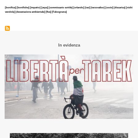
[bonifica]
[bonifiche]
[impatto]
[arpa]
[commissario sottile]
[orlando]
[tav]
[terzovalico]
[cociv]
[discarica]
[nichi
vendola]
[devastazione ambientale]
[Ilva]
[Falcognana]
In evidenza