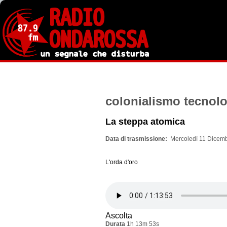
Salta
al
contenuto
principale
colonialismo tecnol
La steppa atomica
Data di trasmissione
Mercoledì 11 Dicemb
L'orda d'oro
Ascolta
Durata
1h 13m 53s