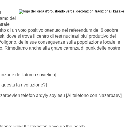
al
iamo dei
trale
to di un voto positivo ottenuto nel referendum del 6 ottobre
 dove si trova il centro di test nucleari piu' produttivo del
Poligono, delle sue conseguenze sulla popolazione locale, e
vo. Rimediamo anche alla grave carenza di punk delle nostre
anzone dell'atomo sovietico]
E' questa la rivoluzione?]
azarbevlen telefon arqyly soylesu [Al telefono con Nazarbaev]
Steppe: How Kazakhstan gave up the bomb