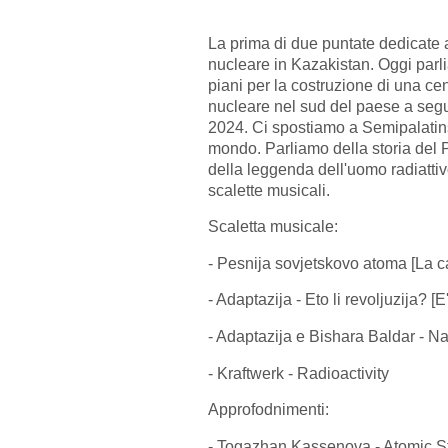
La prima di due puntate dedicate 
nucleare in Kazakistan. Oggi parl
piani per la costruzione di una cen
nucleare nel sud del paese a segui
2024. Ci spostiamo a Semipalatinsk,
mondo. Parliamo della storia del 
della leggenda dell'uomo radiatti
scalette musicali.
Scaletta musicale:
- Pesnija sovjetskovo atoma [La c
- Adaptazija - Eto li revoljuzija? [
- Adaptazija e Bishara Baldar - N
- Kraftwerk - Radioactivity
Approfodnimenti:
- Togazhan Kassenova - Atomic 