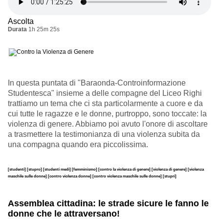
Ascolta
Durata
1h 25m 25s
In questa puntata di "Baraonda-Controinformazione
Studentesca" insieme a delle compagne del Liceo Righi
trattiamo un tema che ci sta particolarmente a cuore e da
cui tutte le ragazze e le donne, purtroppo, sono toccate: la
violenza di genere. Abbiamo poi avuto l'onore di ascoltare
a trasmettere la testimonianza di una violenza subita da
una compagna quando era piccolissima.
[studenti]
[stupro]
[studenti medi]
[femminismo]
[contro la violenza di genere]
[violenza di genere]
[violenza
maschile sulle donne]
[contro violenza donne]
[contro violenza maschile sulle donne]
[stupri]
Assemblea cittadina: le strade sicure le fanno le
donne che le attraversano!