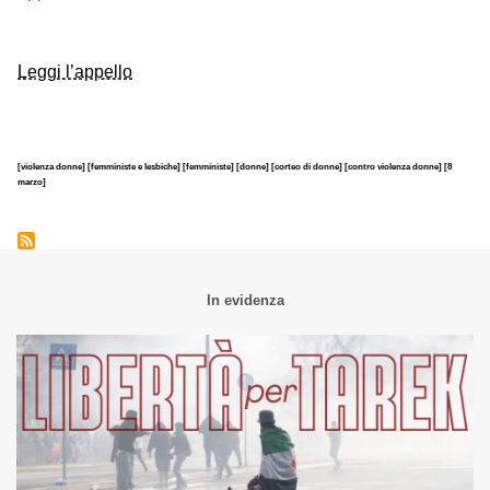
Leggi l’appello
[violenza donne]
[femministe e lesbiche]
[femministe]
[donne]
[corteo di donne]
[contro violenza donne]
[8
marzo]
In evidenza