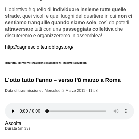
L’obiettivo è quello di
individuare insieme tutte quelle
strade
, quei vicoli e quei luoghi del quartiere in cui
non ci
sentiamo tranquille quando siamo sole
, così da poterli
attraversare
tutti con una
passeggiata collettiva
che
discuteremo e organizzeremo in assemblea!
http://cagnesciolte.noblogs.org/
[sicurezza]
[contro violenza donne]
[cagnesciolte]
[assemblea pubblica]
L’otto tutto l’anno – verso l’8 marzo a Roma
Data di trasmissione
Mercoledì 2 Marzo 2011 - 11:58
Ascolta
Durata
5m 33s