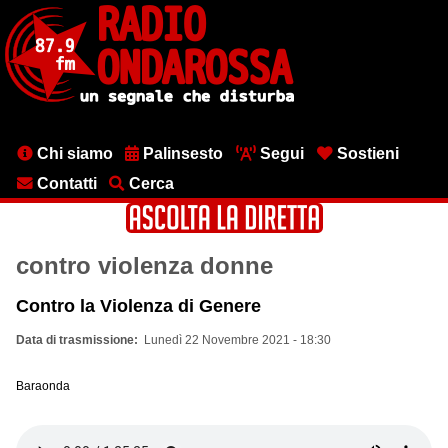
Salta
al
contenuto
principale
Menu
Chi siamo
Palinsesto
Segui
Sostieni
testata
Contatti
Cerca
contro violenza donne
Contro la Violenza di Genere
Data di trasmissione
Lunedì 22 Novembre 2021 - 18:30
Baraonda