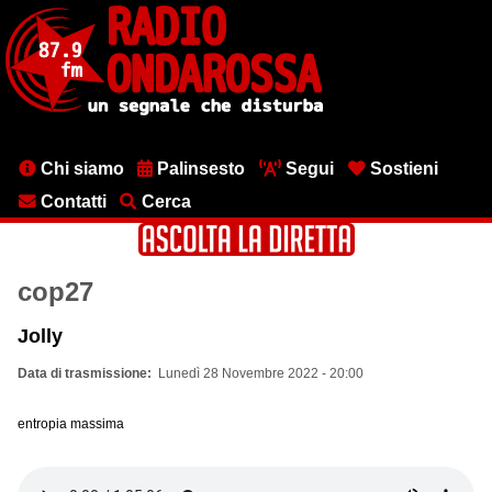
Salta
al
contenuto
principale
Menu
Chi siamo
Palinsesto
Segui
Sostieni
testata
Contatti
Cerca
cop27
Jolly
Data di trasmissione
Lunedì 28 Novembre 2022 - 20:00
entropia massima