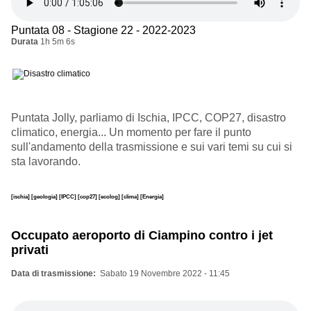
Puntata 08 - Stagione 22 - 2022-2023
Durata
1h 5m 6s
Puntata Jolly, parliamo di Ischia, IPCC, COP27, disastro
climatico, energia... Un momento per fare il punto
sull'andamento della trasmissione e sui vari temi su cui si
sta lavorando.
[ischia]
[geologia]
[IPCC]
[cop27]
[ecolog]
[clima]
[Energia]
Occupato aeroporto di Ciampino contro i jet
privati
Data di trasmissione
Sabato 19 Novembre 2022 - 11:45