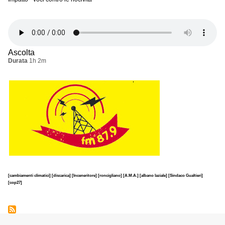
Ascolta
Durata
1h 2m
[cambiamenti climatici]
[discarica]
[Inceneritore]
[roncigliano]
[A.M.A.]
[albano laziale]
[Sindaco Gualtieri]
[cop27]