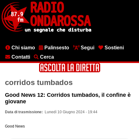
Salta
al
contenuto
principale
Menu
Chi siamo
Palinsesto
Segui
Sostieni
testata
Contatti
Cerca
corridos tumbados
Good News 12: Corridos tumbados, il confine è
giovane
Data di trasmissione
Lunedì 10 Giugno 2024 - 19:44
Good News