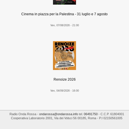
Cinema in piazza per la Palestina - 31 luglio e 7 agosto
Ven, 07/08/2026 - 21:00
Renoize 2026
Ven, 04/09/2026 - 16:00
Radio Onda Rossa
-
ondarossa@ondarossa.info
tel.
06491750
- C.C.P. 61804001
Cooperativa Laboratorio 2001
,
Via dei Volsci 56
00185
,
Roma
- P.I
02150561005