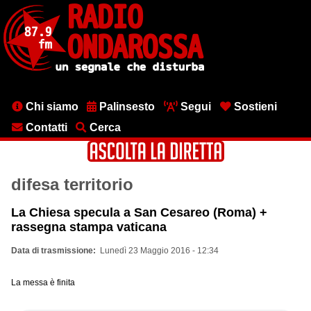
Salta
al
contenuto
principale
Menu
Chi siamo
Palinsesto
Segui
Sostieni
testata
Contatti
Cerca
difesa territorio
La Chiesa specula a San Cesareo (Roma) +
rassegna stampa vaticana
Data di trasmissione
Lunedì 23 Maggio 2016 - 12:34
La messa è finita