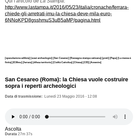
Qui l'articolo de
La Stampa
:
http://www.lastampa.it/2016/05/23/italia/cronache/ferrara-
chiede-gli-arretrati-imu-la-chiesa-deve-mila-euro-
6NNoKPD8gsshmuS3uB5aMP/pagina.html
[speculazione edilizia]
[scavi archeologici]
[San Cesareo]
[Rassegna stampa vaticana]
[preti]
[Papa]
[La messa è
finita]
[ICI/Imu]
[ferrara]
[difesa territorio]
[Civiltà Cattolica]
[Chiesa]
[CEI]
[Avvenire]
San Cesareo (Roma): la Chiesa vuole costruire
sopra i reperti archeologici
Data di trasmissione
Lunedì 23 Maggio 2016 - 12:08
Ascolta
Durata
27m 37s