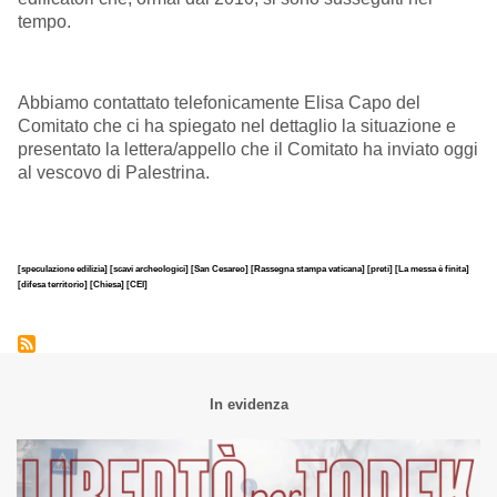
tempo
.
Abbiamo contattato telefonicamente Elisa Capo del
Comitato che ci ha spiegato nel dettaglio la situazione e
presentato la lettera/appello che il Comitato ha inviato oggi
al vescovo di Palestrina.
[speculazione edilizia]
[scavi archeologici]
[San Cesareo]
[Rassegna stampa vaticana]
[preti]
[La messa è finita]
[difesa territorio]
[Chiesa]
[CEI]
In evidenza